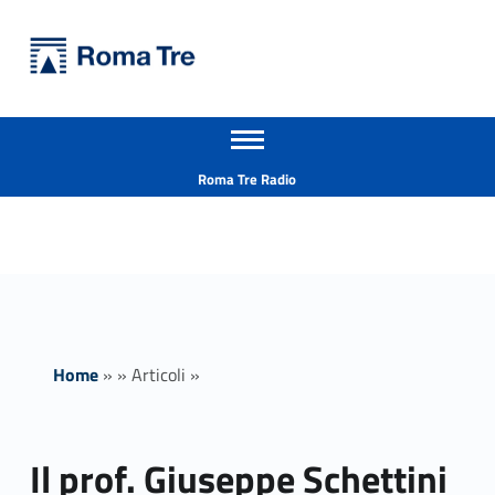
Primary Menu
Università Roma Tre
Il prof. Giuseppe Schettini eletto delegato dell’Italian Scientists Association - Università Roma Tre
Apri il menu secondario
L’Università degli Studi Roma Tre è un’università giovane e per giovani, è nata nel 1992 ed è rapidamente cresciuta sia in termini di studenti che di corsi di studio offerti. Sono attivi 13 dipartimenti che offrono corsi di Laurea, Laurea magistrale, Master, Corsi di perfezionamento, Dottorati di ricerca e Scuole di specializzazione
Header info sidebar
Roma Tre Radio
Home
»
»
Articoli
»
Il prof. Giuseppe Schettini