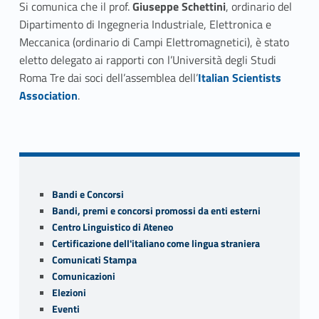
Si comunica che il prof.
Giuseppe Schettini
, ordinario del
b
itt
Dipartimento di Ingegneria Industriale, Elettronica e
o
er
Meccanica (ordinario di Campi Elettromagnetici), è stato
o
eletto delegato ai rapporti con l’Università degli Studi
Link identifier #identifier__66217-1
Roma Tre dai soci dell’assemblea dell’
k
Italian Scientists
Association
.
Skip back to navigation
Sidebar
Bandi e Concorsi
Bandi, premi e concorsi promossi da enti esterni
Centro Linguistico di Ateneo
Certificazione dell'italiano come lingua straniera
Comunicati Stampa
Comunicazioni
Elezioni
Eventi