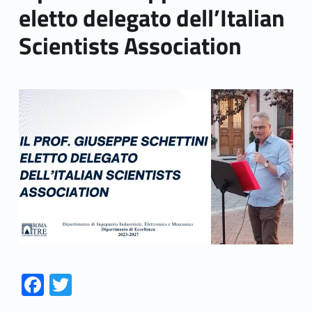
eletto delegato dell’Italian
Scientists Association
Link identifier archive #link-archive-thumb-soap-85164
Fa
T
ce
w