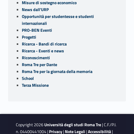
Misure di sostegno economico
News dall'URP
Opportunità per studentesse e studenti
internazionali
PRO-BEN Eventi
Progetti
Ricerca - Bandi di ricerca
Ricerca - Eventi e news
Riconoscimenti
Roma Tre per Dante
Roma Tre per la giornata della memoria
School
Terza Missione
Copyright 2026
Università degli studi Roma Tre
| C.F./P.I.
n. 04400441004 |
Privacy
|
Note Legali
|
Accessibilità
|