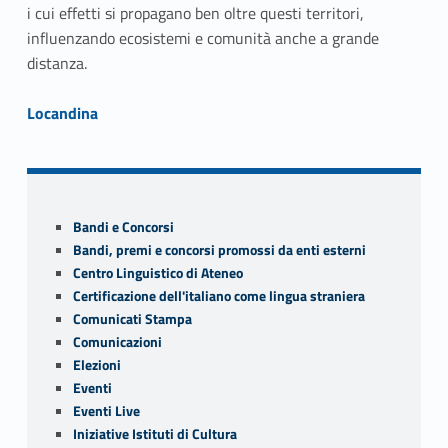
i cui effetti si propagano ben oltre questi territori,
influenzando ecosistemi e comunità anche a grande
distanza.
Link identifier #identifier__89461-2
Locandina
Skip back to navigation
Sidebar
Bandi e Concorsi
Bandi, premi e concorsi promossi da enti esterni
Centro Linguistico di Ateneo
Certificazione dell'italiano come lingua straniera
Comunicati Stampa
Comunicazioni
Elezioni
Eventi
Eventi Live
Iniziative Istituti di Cultura