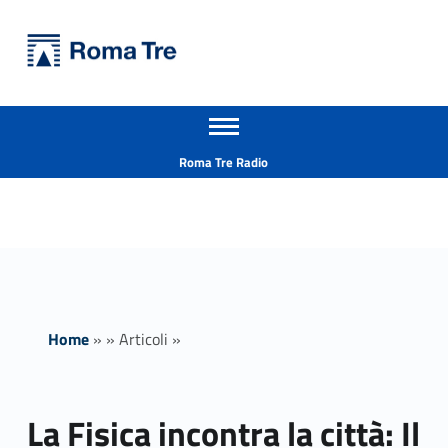
Primary Menu
Università Roma Tre
La Fisica incontra la città: Il cambiamento climatico e le sue sentinelle - Università Roma Tre
Apri il menu secondario
L’Università degli Studi Roma Tre è un’università giovane e per giovani, è nata nel 1992 ed è rapidamente cresciuta sia in termini di studenti che di corsi di studio offerti. Sono attivi 13 dipartimenti che offrono corsi di Laurea, Laurea magistrale, Master, Corsi di perfezionamento, Dottorati di ricerca e Scuole di specializzazione
Header info sidebar
Roma Tre Radio
Home
»
»
Articoli
»
La Fisica incontra la città: Il