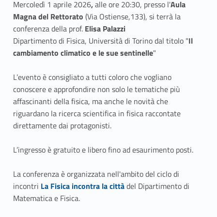
Mercoledì 1 aprile 2026
,
alle ore 20:30, presso l'
Aula
b
itt
Magna del Rettorato
(Via Ostiense,133), si terrà la
o
er
conferenza della prof.
Elisa Palazzi
o
Dipartimento di Fisica, Università di Torino dal titolo "
Il
cambiamento climatico e le sue sentinelle
k
"
L’evento è consigliato a tutti coloro che vogliano
conoscere e approfondire non solo le tematiche più
affascinanti della fisica, ma anche le novità che
riguardano la ricerca scientifica in fisica raccontate
direttamente dai protagonisti.
L’ingresso è gratuito e libero fino ad esaurimento posti.
La conferenza è organizzata nell'ambito del ciclo di
Link identifier #identifier__161835-1
incontri
La Fisica incontra la città
del Dipartimento di
Matematica e Fisica.