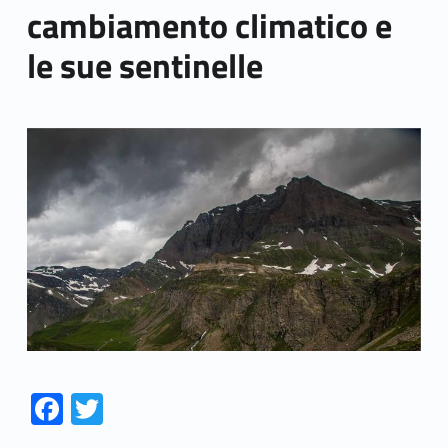
cambiamento climatico e
le sue sentinelle
Link identifier archive #link-archive-thumb-soap-77874
Fa
T
ce
w