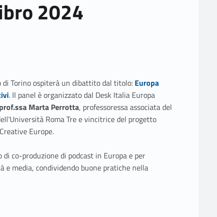
Libro 2024
Link identifier #identifier__126325-1
di Torino ospiterà un dibattito dal titolo:
Europa
ivi
. Il panel è organizzato dal Desk Italia Europa
prof.ssa Marta Perrotta
, professoressa associata del
ll'Università Roma Tre e vincitrice del progetto
 Creative Europe.
tto di co-produzione di podcast in Europa e per
ità e media, condividendo buone pratiche nella