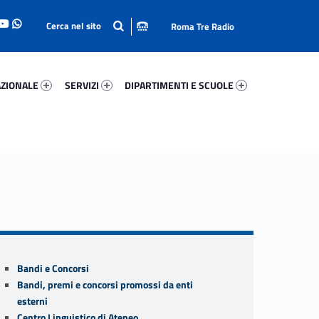
Roma Tre Radio
onale 80161-93
Servizi 76032-114
Dipartimenti E Scuole 84020-140
ZIONALE
SERVIZI
DIPARTIMENTI E SCUOLE
Sidebar
Bandi e Concorsi
Bandi, premi e concorsi promossi da enti
esterni
Centro Linguistico di Ateneo