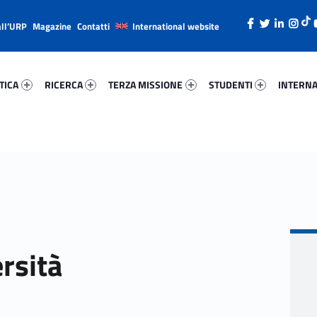
all’URP
Magazine
Contatti
International website
ica 75751-26
Ricerca 76674-38
Terza Missione 93035-49
Studenti 83495-66
Internazi
TICA
RICERCA
TERZA MISSIONE
STUDENTI
INTERNA
ersità