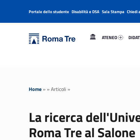
Portale dello studente
Disabilità e DSA
Sala Stampa
Chiedi 
Header info sidebar
Primary Menu
Ateneo 72020-1
Didatt
Università Roma Tre
ATENEO
DIDAT
La ricerca dell'Università Roma Tre al Salone Internazionale del Libro 2024 - Università Roma Tre
L’Università degli Studi Roma Tre è un’università giovane e per giovani, è nata nel 1992 ed è rapidamente cresciuta sia in termini di studenti che di corsi di studio offerti. Sono attivi 13 dipartimenti che offrono corsi di Laurea, Laurea magistrale, Master, Corsi di perfezionamento, Dottorati di ricerca e Scuole di specializzazione
Home
»
»
Articoli
»
La ricerca dell'Univ
Roma Tre al Salone