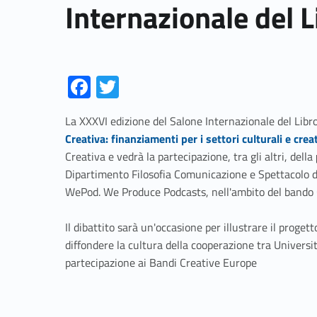
Internazionale del 
Fa
T
ce
w
La XXXVI edizione del Salone Internazionale del Libro 
b
itt
Creativa: finanziamenti per i settori culturali e creat
o
er
Creativa e vedrà la partecipazione, tra gli altri, della
o
Dipartimento Filosofia Comunicazione e Spettacolo de
WePod. We Produce Podcasts, nell'ambito del bando
k
Il dibattito sarà un'occasione per illustrare il proge
diffondere la cultura della cooperazione tra Univers
partecipazione ai Bandi Creative Europe