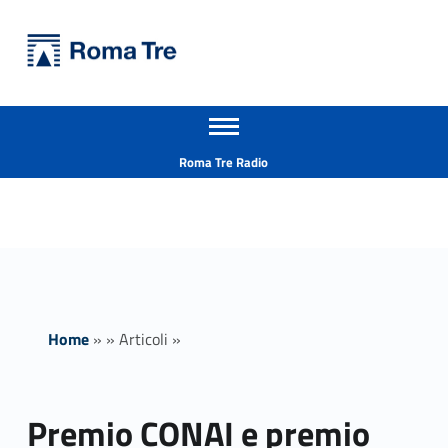
Primary Menu
Università Roma Tre
Premio CONAI e premio Legambiente - Università Roma Tre
Apri il menu secondario
L’Università degli Studi Roma Tre è un’università giovane e per giovani, è nata nel 1992 ed è rapidamente cresciuta sia in termini di studenti che di corsi di studio offerti. Sono attivi 13 dipartimenti che offrono corsi di Laurea, Laurea magistrale, Master, Corsi di perfezionamento, Dottorati di ricerca e Scuole di specializzazione
Header info sidebar
Roma Tre Radio
Home
»
»
Articoli
»
Premio CONAI e premio