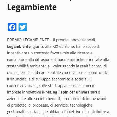
Legambiente
Fa
T
ce
w
PREMIO LEGAMBIENTE - Il premio Innovazione di
b
itt
Legambiente
, giunto alla XIX edizione, ha lo scopo di
o
er
incentivare un contesto favorevole alla ricerca e
o
contribuire alla diffusione di buone pratiche orientate alla
sostenibilità ambientale, valorizzando le realtà capaci di
k
raccogliere la sfida ambientale come valore e opportunità
irrinunciabile di sviluppo economico e sociale. Il
concorso si rivolge alle start up, alle piccole medie
imprese innovative (PMI),
agli spin off universitari
o
aziendali e alle società benefit, promotrici di innovazioni
di prodotto, di processo, di servizio, tecnologiche,
gestionali e sociali, che abbiano l’obiettivo di contribuire a