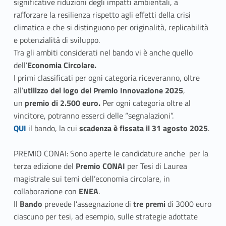
significative riduzioni degli impatti ambientali, a
rafforzare la resilienza rispetto agli effetti della crisi
climatica e che si distinguono per originalità, replicabilità
e potenzialità di sviluppo.
Tra gli ambiti considerati nel bando vi è anche quello
dell’
Economia Circolare.
I primi classificati per ogni categoria riceveranno, oltre
all’
utilizzo del logo del Premio Innovazione 2025
,
un
premio di 2.500 euro.
Per ogni categoria oltre al
vincitore, potranno esserci delle “segnalazioni”.
Link identifier #identifier__137031-1
QUI
il bando, la cui
scadenza è fissata il 31 agosto 2025
.
PREMIO CONAI: Sono aperte le candidature anche per la
terza edizione del
Premio CONAI
per Tesi di Laurea
magistrale sui temi dell’economia circolare, in
collaborazione con
ENEA
.
Il
Bando
prevede l’assegnazione di
tre premi
di 3000 euro
ciascuno per tesi, ad esempio, sulle strategie adottate