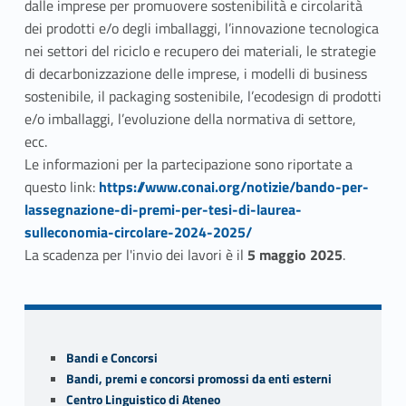
dalle imprese per promuovere sostenibilità e circolarità
dei prodotti e/o degli imballaggi, l’innovazione tecnologica
nei settori del riciclo e recupero dei materiali, le strategie
di decarbonizzazione delle imprese, i modelli di business
sostenibile, il packaging sostenibile, l’ecodesign di prodotti
e/o imballaggi, l’evoluzione della normativa di settore,
ecc.
Le informazioni per la
partecipazione sono riportate a
Link identifier #identifier__108014-2
questo link:
https://www.conai.org/notizie/bando-per-
lassegnazione-di-premi-per-tesi-di-laurea-
sulleconomia-circolare-2024-2025/
La scadenza per l'invio dei lavori è il
5 maggio 2025
.
Skip back to navigation
Sidebar
Bandi e Concorsi
Bandi, premi e concorsi promossi da enti esterni
Centro Linguistico di Ateneo