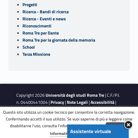
Progetti
Ricerca - Bandi di ricerca
Ricerca - Eventi e news
Riconoscimenti
Roma Tre per Dante
Roma Tre per la giornata della memoria
School
Terza Missione
Copyright 2026
Università degli studi Roma Tre
| C.F./P.I.
n. 04400441004 |
Privacy
|
Note Legali
|
Accessibilità
|
Obiettivi di accessibilità
|
Dichiarazione di accessibilità
Questo sito utilizza un cookie tecnico per consentire la corretta navigazione.
Confermando accetti il suo utilizzo. Se vuoi saperne di più e leggere come
disabilitarne l'uso, consulta l'informativa estesa.
ENG
Accetta
This site is protected by reCAPTCHA and the Google
Privacy
Assistente virtuale
Menu
Informativa completa
Policy
and
Terms of Service
apply.