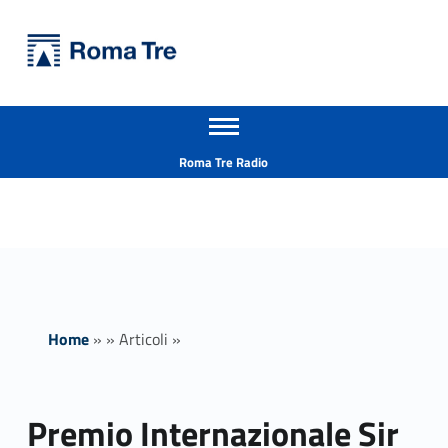
Primary Menu
Università Roma Tre
Premio Internazionale Sir Denis Mahon - Università Roma Tre
Apri il menu secondario
L’Università degli Studi Roma Tre è un’università giovane e per giovani, è nata nel 1992 ed è rapidamente cresciuta sia in termini di studenti che di corsi di studio offerti. Sono attivi 13 dipartimenti che offrono corsi di Laurea, Laurea magistrale, Master, Corsi di perfezionamento, Dottorati di ricerca e Scuole di specializzazione
Header info sidebar
Roma Tre Radio
Home
»
»
Articoli
»
Premio Internazionale Sir