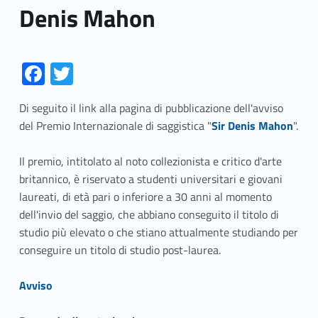
Denis Mahon
Fa
T
ce
w
Di seguito il link alla pagina di pubblicazione dell'avviso
b
itt
Link identifier #identifier__152754-1
del Premio Internazionale di saggistica "
Sir Denis Mahon
".
o
er
o
Il premio, intitolato al noto collezionista e critico d'arte
britannico, è riservato a studenti universitari e giovani
k
laureati, di età pari o inferiore a 30 anni al momento
dell'invio del saggio, che abbiano conseguito il titolo di
studio più elevato o che stiano attualmente studiando per
conseguire un titolo di studio post-laurea.
Link identifier #identifier__87418-2
Avviso
Link identifier #identifier__187095-3