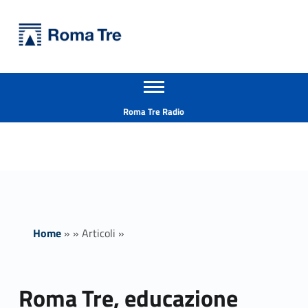
Primary Menu
Università Roma Tre
Roma Tre, educazione sentimentale e prevenzione della violenza di genere: dialogo intenso con Gino Cecchettin - Università Roma Tre
Apri il menu secondario
L’Università degli Studi Roma Tre è un’università giovane e per giovani, è nata nel 1992 ed è rapidamente cresciuta sia in termini di studenti che di corsi di studio offerti. Sono attivi 13 dipartimenti che offrono corsi di Laurea, Laurea magistrale, Master, Corsi di perfezionamento, Dottorati di ricerca e Scuole di specializzazione
Header info sidebar
Roma Tre Radio
Home
»
»
Articoli
»
Roma Tre, educazione