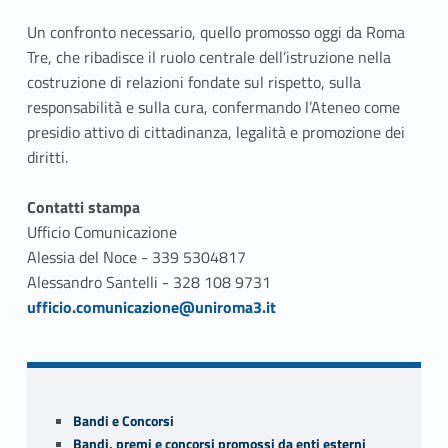
Un confronto necessario, quello promosso oggi da Roma
Tre, che ribadisce il ruolo centrale dell’istruzione nella
costruzione di relazioni fondate sul rispetto, sulla
responsabilità e sulla cura, confermando l’Ateneo come
presidio attivo di cittadinanza, legalità e promozione dei
diritti.
Contatti stampa
Ufficio Comunicazione
Alessia del Noce - 339 5304817
Alessandro Santelli - 328 108 9731
Link identifier #identifier__170731-1
ufficio.comunicazione@uniroma3.it
Skip back to navigation
Sidebar
Bandi e Concorsi
Bandi, premi e concorsi promossi da enti esterni