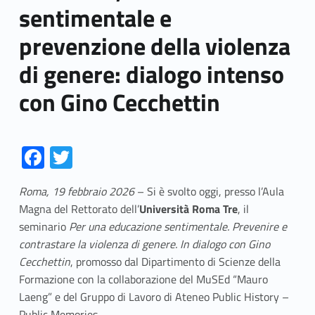
sentimentale e
prevenzione della violenza
di genere: dialogo intenso
con Gino Cecchettin
Fa
T
ce
w
Roma, 19 febbraio 2026
– Si è svolto oggi, presso l’Aula
b
itt
Magna del Rettorato dell’
Università Roma Tre
, il
o
er
seminario
Per una educazione sentimentale. Prevenire e
o
contrastare la violenza di genere. In dialogo con Gino
Cecchettin
k
, promosso dal Dipartimento di Scienze della
Formazione con la collaborazione del MuSEd “Mauro
Laeng” e del Gruppo di Lavoro di Ateneo Public History –
Public Memories.