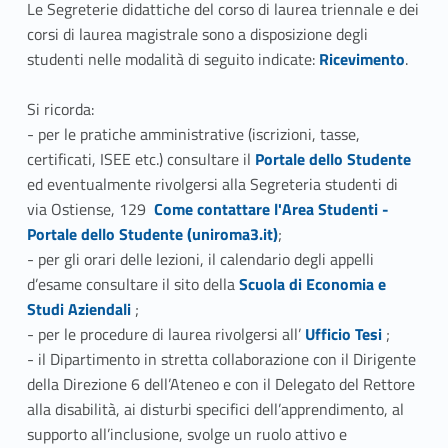
Le Segreterie didattiche del corso di laurea triennale e dei
b
itt
corsi di laurea magistrale sono a disposizione degli
o
er
Link identifier #identifier__192031-1
studenti nelle modalità di seguito indicate:
Ricevimento
.
o
Si ricorda:
k
- per le pratiche amministrative (iscrizioni, tasse,
Link identifier #identifier__93272-2
certificati, ISEE etc.) consultare il
Portale dello Studente
ed eventualmente rivolgersi alla Segreteria studenti di
Link identifier #identifier__38311-3
via Ostiense, 129
Come contattare l'Area Studenti -
Portale dello Studente (uniroma3.it)
;
- per gli orari delle lezioni, il calendario degli appelli
Link identifier #identifier__89700-4
d’esame consultare il sito della
Scuola di Economia e
Studi Aziendali
;
Link identifier #identifier__68968-5
- per le procedure di laurea rivolgersi all’
Ufficio Tesi
;
- il Dipartimento in stretta collaborazione con il Dirigente
della Direzione 6 dell’Ateneo e con il Delegato del Rettore
alla disabilità, ai disturbi specifici dell’apprendimento, al
supporto all’inclusione, svolge un ruolo attivo e