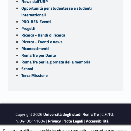
News dall'URP
Opportunità per studentesse e studenti
internazionali
PRO-BEN Eventi
Progetti
Ricerca - Bandi di ricerca
Ricerca - Eventi e news
Riconoscimenti
Roma Tre per Dante
Roma Tre per la giornata della memoria
School
Terza Missione
Copyright 2026
Università degli studi Roma Tre
| C.F./P.I.
n. 04400441004 |
Privacy
|
Note Legali
|
Accessibilità
|
Obiettivi di accessibilità
|
Dichiarazione di accessibilità
Questo sito utilizza un cookie tecnico per consentire la corretta navigazione.