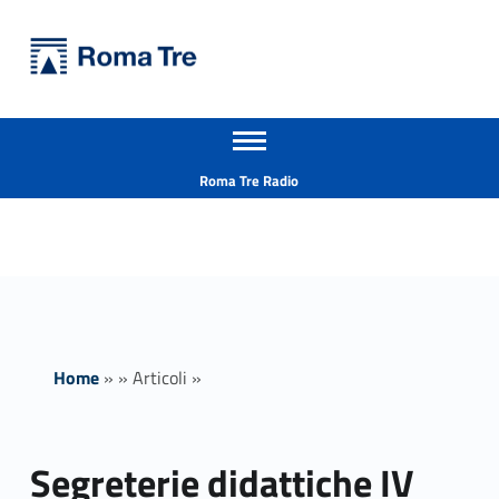
Primary Menu
Università Roma Tre
Segreterie didattiche IV piano stanza 34 orari ricevimento - Università Roma Tre
Apri il menu secondario
L’Università degli Studi Roma Tre è un’università giovane e per giovani, è nata nel 1992 ed è rapidamente cresciuta sia in termini di studenti che di corsi di studio offerti. Sono attivi 13 dipartimenti che offrono corsi di Laurea, Laurea magistrale, Master, Corsi di perfezionamento, Dottorati di ricerca e Scuole di specializzazione
Header info sidebar
Roma Tre Radio
Home
»
»
Articoli
»
Segreterie didattiche IV