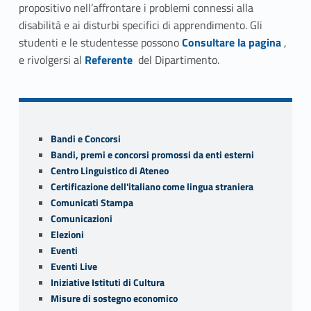
propositivo nell’affrontare i problemi connessi alla
disabilità e ai disturbi specifici di apprendimento. Gli
Link identifier #identifier__92735-6
studenti e le studentesse possono
Consultare la pagina
,
Link identifier #identifier__80727-7
e rivolgersi al
Referente
del Dipartimento.
Skip back to navigation
Sidebar
Bandi e Concorsi
Bandi, premi e concorsi promossi da enti esterni
Centro Linguistico di Ateneo
Certificazione dell'italiano come lingua straniera
Comunicati Stampa
Comunicazioni
Elezioni
Eventi
Eventi Live
Iniziative Istituti di Cultura
Misure di sostegno economico