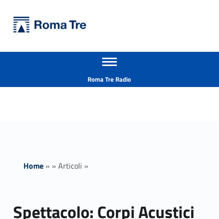
Primary Menu
Università Roma Tre
Spettacolo: Corpi Acustici - Università Roma Tre
Apri il menu secondario
L’Università degli Studi Roma Tre è un’università giovane e per giovani, è nata nel 1992 ed è rapidamente cresciuta sia in termini di studenti che di corsi di studio offerti. Sono attivi 13 dipartimenti che offrono corsi di Laurea, Laurea magistrale, Master, Corsi di perfezionamento, Dottorati di ricerca e Scuole di specializzazione
Header info sidebar
Roma Tre Radio
Home
»
»
Articoli
»
Spettacolo: Corpi Acustici