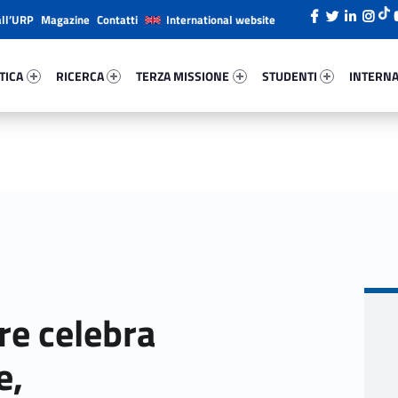
all’URP
Magazine
Contatti
International website
ca 4709-26
Ricerca 28557-38
Terza Missione 28770-49
Studenti 16339-66
Internazi
TICA
RICERCA
TERZA MISSIONE
STUDENTI
INTERNA
re celebra
e,