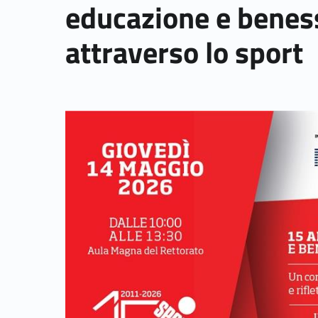
educazione e benes
attraverso lo sport
Link identifier archive #link-archive-thumb-soap-44423