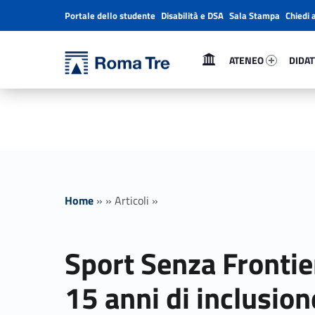
Portale dello studente
Disabilità e DSA
Sala Stampa
Chiedi 
Header info sidebar
Primary Menu
Ateneo 98905-1
Didatti
Università Roma Tre
ATENEO
DIDAT
Sport Senza Frontiere celebra 15 anni di inclusione, educazione e benessere attraverso lo sport - Università Roma Tre
L’Università degli Studi Roma Tre è un’università giovane e per giovani, è nata nel 1992 ed è rapidamente cresciuta sia in termini di studenti che di corsi di studio offerti. Sono attivi 13 dipartimenti che offrono corsi di Laurea, Laurea magistrale, Master, Corsi di perfezionamento, Dottorati di ricerca e Scuole di specializzazione
Home
»
»
Articoli
»
Sport Senza Frontie
15 anni di inclusion