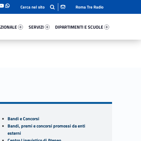
Roma Tre Radio
onale 90198-93
Servizi 19322-114
Dipartimenti E Scuole 31102-140
ZIONALE
SERVIZI
DIPARTIMENTI E SCUOLE
Sidebar
Bandi e Concorsi
Bandi, premi e concorsi promossi da enti
esterni
Centro Linguistico di Ateneo