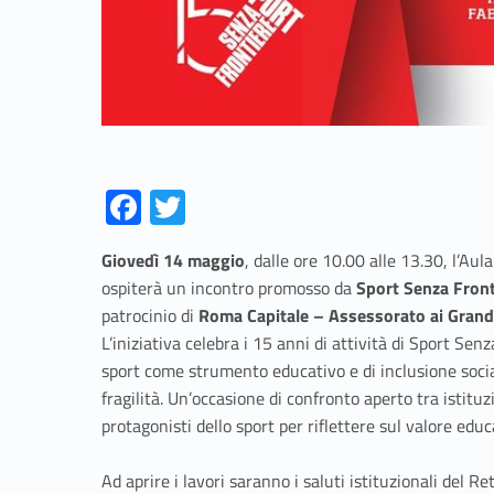
Fa
T
ce
w
Giovedì 14 maggio
, dalle ore 10.00 alle 13.30, l’Au
b
itt
ospiterà un incontro promosso da
Sport Senza Front
o
er
patrocinio di
Roma Capitale – Assessorato ai Grandi
o
L’iniziativa celebra i 15 anni di attività di Sport Sen
sport come strumento educativo e di inclusione socia
k
fragilità. Un’occasione di confronto aperto tra istituz
protagonisti dello sport per riflettere sul valore educ
Ad aprire i lavori saranno i saluti istituzionali del R