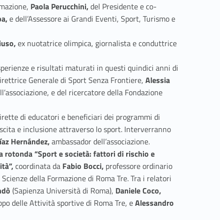
ormazione,
Paola Perucchini,
del Presidente e co-
pa,
e dell’Assessore ai Grandi Eventi, Sport, Turismo e
iuso,
ex nuotatrice olimpica, giornalista e conduttrice
perienze e risultati maturati in questi quindici anni di
Direttrice Generale di Sport Senza Frontiere,
Alessia
’associazione, e del ricercatore della Fondazione
irette di educatori e beneficiari dei programmi di
scita e inclusione attraverso lo sport. Interverranno
íaz Hernández,
ambassador dell’associazione.
a rotonda “Sport e società: fattori di rischio e
ità”,
coordinata da
Fabio Bocci,
professore ordinario
 Scienze della Formazione di Roma Tre. Tra i relatori
ndò
(Sapienza Università di Roma),
Daniele Coco,
po delle Attività sportive di Roma Tre, e
Alessandro