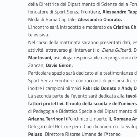
della Direttrice del Dipartimento di Scienze della F
fondatore di Sport Senza Frontiere,
Alessandro Tap
Moda di Roma Capitale,
Alessandro Onorato.
L’incontro sarà introdotto e moderato da
Cristina Ch
televisiva.
Nel corso della mattinata saranno presentati dati, es
attività, attraverso gli interventi di
Elena Gilibert
i, 
Mantovani,
psicologa responsabile dei programmi dell
Zancan,
Davis Geron.
Particolare spazio sarà dedicato alle testimonianze d
Sport Senza Frontiere, con racconti di percorsi di cre
inoltre i campioni olimpici
Fabrizio Donato
e
Andy D
La seconda parte dell’evento sarà dedicata alla
tavol
fattori protettivi. Il ruolo della scuola e dell’univers
di Pedagogia e Didattica Speciale del Dipartimento di
Arianna Terrinoni
(Policlinico Umberto I),
Romana A
Delegato del Rettore per il Coordinamento e lo Svilup
Peluso
, Direttore Risorse Umane dell’Ateneo.