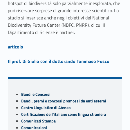
hotspot di biodiversità solo parzialmente inesplorata, che
può riservare sorprese di grande interesse scientifico. Lo
studio si inserisce anche negli obiettivi del National
Biodiversity Future Center (NBFC, PNRR), di cui il
Dipartimento di Scienze è partner.
Link identifier #identifier__166722-1
articolo
Link identifier #identifier__199453-2
Il prof. Di Giulio con il dottorando Tommaso Fusco
Skip back to navigation
Sidebar
Bandi e Concorsi
Bandi, premi e concorsi promossi da enti esterni
Centro Linguistico di Ateneo
Certificazione dell'italiano come lingua straniera
Comunicati Stampa
Comunicazioni