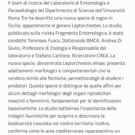
Il team di ricerca del Laboratorio di Entomologia e
b
itt
Parassitologia del Dipartimento di Scienze dell’Università
o
er
Roma Tre ha descritto una nuova specie di ragno in
o
Sicilia, appartenente al genere Leptorchestes. Lo studio,
pubblicato sulla rivista Fragmenta Entomologica, è stato
k
condotto Tommaso Fusco, Dottorando BMCA, Andrea Di
Giulio, Professore di Zoologia e Responsabile del
laboratorio e Stefano Cantone, Ricercatore CREA. La
nuova specie, denominata Leptorchestes elisae, presenta
adattamenti morfologici e comportamentali che la
rendono simile alle formiche, permettondogli di eludere i
predatori. Questa specie si distingue da quelle affini per
alcuni dettagli morfologici degli organi riproduttori
maschili e femminili, fondamentali per le identificazioni
tassonomiche. Lo studio sottolinea l’importanza delle
indagini faunistiche per scoprire e descrivere la
biodiversità nascosta nel nostro territorio. Inoltre,
conferma come le aree mediterranee rappresentino un