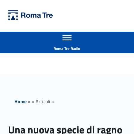
Primary Menu
Università Roma Tre
Una nuova specie di ragno scoperta in Sicilia dagli entomologi di Roma Tre - Università Roma Tre
Apri il menu secondario
L’Università degli Studi Roma Tre è un’università giovane e per giovani, è nata nel 1992 ed è rapidamente cresciuta sia in termini di studenti che di corsi di studio offerti. Sono attivi 13 dipartimenti che offrono corsi di Laurea, Laurea magistrale, Master, Corsi di perfezionamento, Dottorati di ricerca e Scuole di specializzazione
Header info sidebar
Roma Tre Radio
Home
»
»
Articoli
»
Una nuova specie di ragno