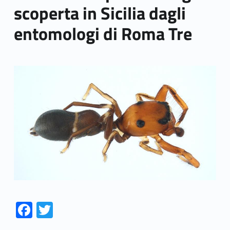
scoperta in Sicilia dagli
entomologi di Roma Tre
Link identifier archive #link-archive-thumb-soap-74968
Fa
T
ce
w