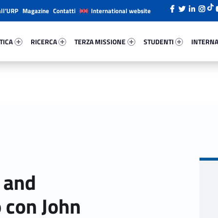
all’URP
Magazine
Contatti
International website
ica 15905-26
Ricerca 46728-38
Terza Missione 48001-49
Studenti 8145-66
Internazi
TICA
RICERCA
TERZA MISSIONE
STUDENTI
INTERNA
 and
o con John