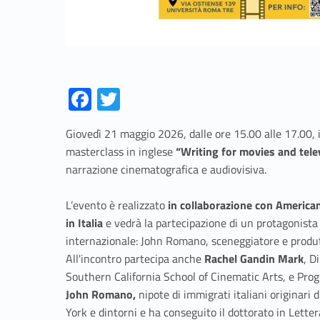
Fa
T
ce
w
Giovedì 21 maggio 2026, dalle ore 15.00 alle 17.00,
b
itt
masterclass in inglese
“Writing for movies and tele
o
er
narrazione cinematografica e audiovisiva.
o
L’evento è realizzato
k
in collaborazione con American
in Italia
e vedrà la partecipazione di un protagonista 
internazionale: John Romano, sceneggiatore e produ
All'incontro partecipa anche
Rachel Gandin Mark
, D
Southern California School of Cinematic Arts, e Pr
John Romano,
nipote di immigrati italiani originari
York e dintorni e ha conseguito il dottorato in Lette