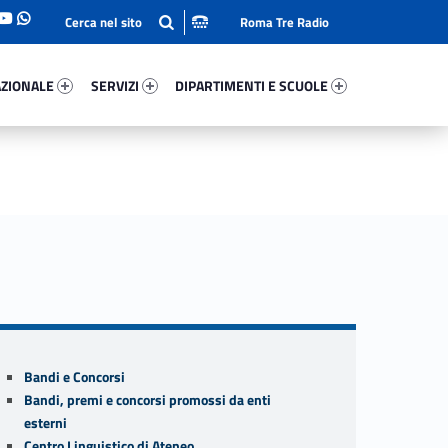
Roma Tre Radio
onale 69993-93
Servizi 8510-114
Dipartimenti E Scuole 56410-140
ZIONALE
SERVIZI
DIPARTIMENTI E SCUOLE
Sidebar
Bandi e Concorsi
Bandi, premi e concorsi promossi da enti
esterni
Centro Linguistico di Ateneo