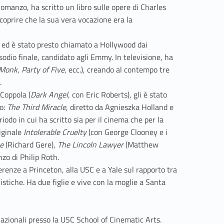
romanzo, ha scritto un libro sulle opere di Charles
scoprire che la sua vera vocazione era la
) ed è stato presto chiamato a Hollywood dai
pisodio finale, candidato agli Emmy. In televisione, ha
Monk
,
Party of Five
, ecc.), creando al contempo tre
.
 Coppola (
Dark Angel
, con Eric Roberts), gli è stato
mo:
The Third Miracle
, diretto da Agnieszka Holland e
odo in cui ha scritto sia per il cinema che per la
riginale
Intolerable Cruelty
(con George Clooney e i
e
(Richard Gere),
The Lincoln Lawyer
(Matthew
nzo di Philip Roth.
renze a Princeton, alla USC e a Yale sul rapporto tra
stiche. Ha due figlie e vive con la moglie a Santa
azionali presso la USC School of Cinematic Arts.