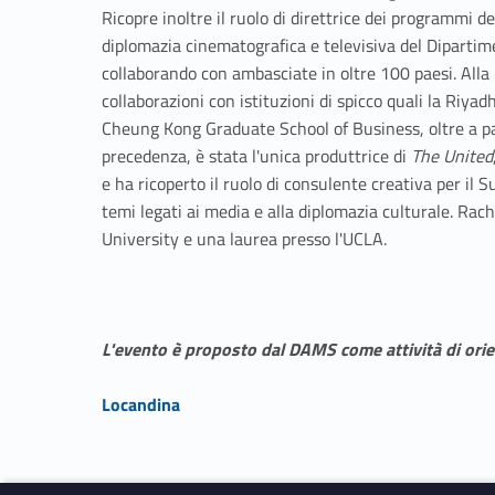
Ricopre inoltre il ruolo di direttrice dei programmi 
diplomazia cinematografica e televisiva del Dipartime
collaborando con ambasciate in oltre 100 paesi. Alla 
collaborazioni con istituzioni di spicco quali la Riyad
Cheung Kong Graduate School of Business, oltre a pa
precedenza, è stata l'unica produttrice di
The United
e ha ricoperto il ruolo di consulente creativa per il 
temi legati ai media e alla diplomazia culturale. R
University e una laurea presso l'UCLA.
L'evento è proposto dal DAMS come attività di ori
Link identifier #identifier__173850-1
Locandina
Skip back to navigation