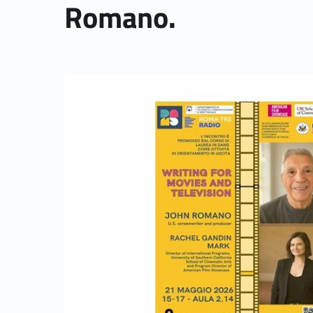
Romano.
Link identifier archive #link-archive-thumb-soap-48439