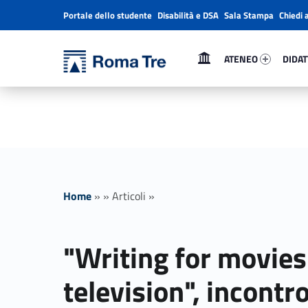
Portale dello studente
Disabilità e DSA
Sala Stampa
Chiedi 
Header info sidebar
Primary Menu
Ateneo 81556-1
Didatt
Università Roma Tre
ATENEO
DIDAT
"Writing for movies and television", incontro con John Romano. - Università Roma Tre
L’Università degli Studi Roma Tre è un’università giovane e per giovani, è nata nel 1992 ed è rapidamente cresciuta sia in termini di studenti che di corsi di studio offerti. Sono attivi 13 dipartimenti che offrono corsi di Laurea, Laurea magistrale, Master, Corsi di perfezionamento, Dottorati di ricerca e Scuole di specializzazione
Home
»
»
Articoli
»
"Writing for movies
television", incontr