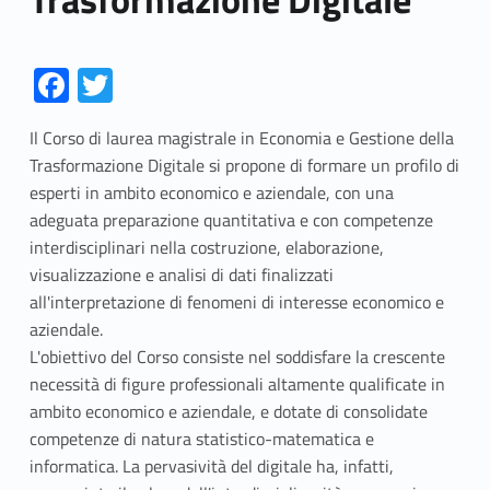
Link identifier #identifier__113924-1
Link identifier #identifier__191674-2
Fa
T
ce
w
Il Corso di laurea magistrale in Economia e Gestione della
b
itt
Trasformazione Digitale si propone di formare un profilo di
o
er
esperti in ambito economico e aziendale, con una
o
adeguata preparazione quantitativa e con competenze
interdisciplinari nella costruzione, elaborazione,
k
visualizzazione e analisi di dati finalizzati
all'interpretazione di fenomeni di interesse economico e
aziendale.
L'obiettivo del Corso consiste nel soddisfare la crescente
necessità di figure professionali altamente qualificate in
ambito economico e aziendale, e dotate di consolidate
competenze di natura statistico-matematica e
informatica. La pervasività del digitale ha, infatti,