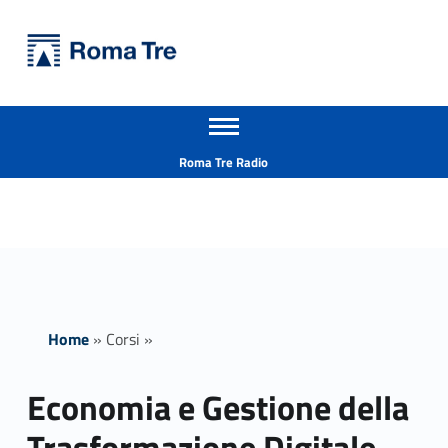
Primary Menu
Università Roma Tre
Economia e Gestione della Trasformazione Digitale - Università Roma Tre
Apri il menu secondario
L’Università degli Studi Roma Tre è un’università giovane e per giovani, è nata nel 1992 ed è rapidamente cresciuta sia in termini di studenti che di corsi di studio offerti. Sono attivi 13 dipartimenti che offrono corsi di Laurea, Laurea magistrale, Master, Corsi di perfezionamento, Dottorati di ricerca e Scuole di specializzazione
Header info sidebar
Roma Tre Radio
Home
»
Corsi
»
Economia e Gestione della
Trasformazione Digitale