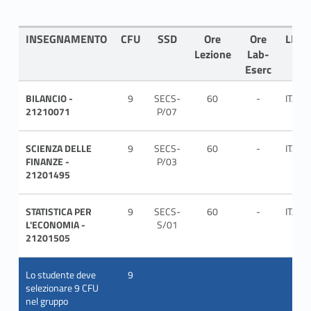
INSEGNAMENTO
CFU
SSD
Ore
Ore
LING
Lezione
Lab-
Eserc
BILANCIO -
9
SECS-
60
-
ITA
21210071
P/07
SCIENZA DELLE
9
SECS-
60
-
ITA
FINANZE -
P/03
21201495
STATISTICA PER
9
SECS-
60
-
ITA
L'ECONOMIA -
S/01
21201505
Lo studente deve
9
selezionare 9 CFU
nel gruppo