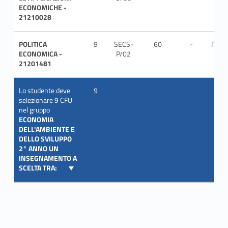
ECONOMICHE -
21210028
POLITICA
9
SECS-
60
-
ITA
ECONOMICA -
P/02
21201481
Lo studente deve
9
selezionare 9 CFU
nel gruppo
ECONOMIA
DELL'AMBIENTE E
DELLO SVILUPPO
2° ANNO UN
INSEGNAMENTO A
SCELTA TRA: