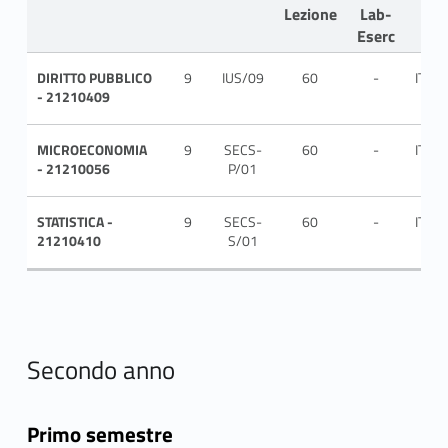
Lezione
Lab-
Eserc
DIRITTO PUBBLICO
9
IUS/09
60
-
ITA
- 21210409
MICROECONOMIA
9
SECS-
60
-
ITA
- 21210056
P/01
STATISTICA -
9
SECS-
60
-
ITA
21210410
S/01
Secondo anno
Primo semestre