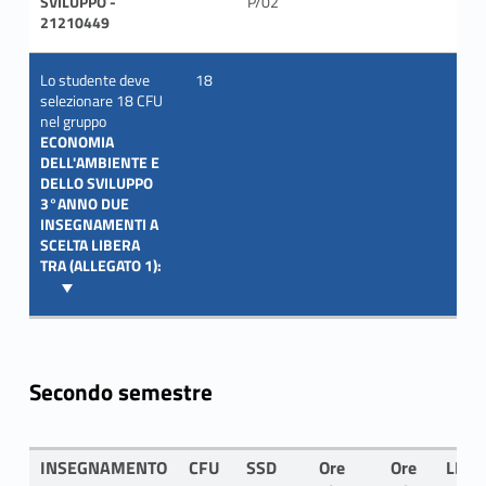
SVILUPPO -
P/02
21210449
Lo studente deve
18
selezionare 18 CFU
nel gruppo
ECONOMIA
DELL'AMBIENTE E
DELLO SVILUPPO
3°ANNO DUE
INSEGNAMENTI A
SCELTA LIBERA
TRA (ALLEGATO 1):
Secondo semestre
INSEGNAMENTO
CFU
SSD
Ore
Ore
LING