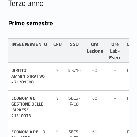
Terzo anno
Primo semestre
INSEGNAMENTO
CFU
SSD
Ore
Ore
LIN
Lezione
Lab-
Eserc
DIRITTO
9
IUS/10
60
-
ITA
AMMINISTRATIVO
- 21201500
ECONOMIA E
9
SECS-
60
-
ITA
GESTIONE DELLE
P/08
IMPRESE -
21210073
ECONOMIA DELLO
9
SECS-
60
-
ITA