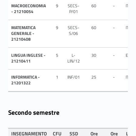
MACROECONOMIA
9
SECS-
60
-
ITA
- 21210054
P/01
MATEMATICA
9
SECS-
60
-
ITA
GENERALE -
S/06
21210408
LINGUA INGLESE -
5
L-
30
-
ENG
21210411
LIN/12
INFORMATICA -
1
INF/01
25
-
ITA
21201322
Secondo semestre
INSEGNAMENTO
CFU
SSD
Ore
Ore
LIN