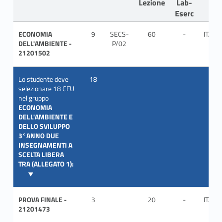
Lezione
Lab-
Eserc
ECONOMIA
9
SECS-
60
-
ITA
DELL'AMBIENTE -
P/02
21201502
Lo studente deve
18
selezionare 18 CFU
nel gruppo
ECONOMIA
DELL'AMBIENTE E
DELLO SVILUPPO
3°ANNO DUE
INSEGNAMENTI A
SCELTA LIBERA
TRA (ALLEGATO 1):
PROVA FINALE -
3
20
-
ITA
21201473