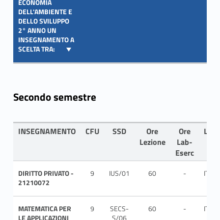
ECONOMIA
DELL'AMBIENTE E
DELLO SVILUPPO
2° ANNO UN
INSEGNAMENTO A
SCELTA TRA:
Secondo semestre
INSEGNAMENTO
CFU
SSD
Ore
Ore
LIN
Lezione
Lab-
Eserc
DIRITTO PRIVATO -
9
IUS/01
60
-
ITA
21210072
MATEMATICA PER
9
SECS-
60
-
ITA
LE APPLICAZIONI
S/06