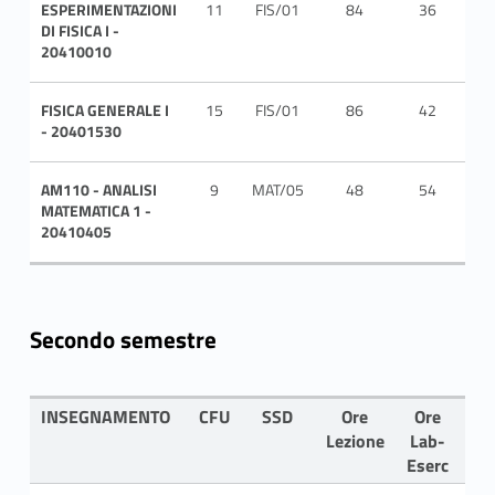
ESPERIMENTAZIONI
11
FIS/01
84
36
ITA
DI FISICA I -
20410010
FISICA GENERALE I
15
FIS/01
86
42
ITA
- 20401530
AM110 - ANALISI
9
MAT/05
48
54
ITA
MATEMATICA 1 -
20410405
Secondo semestre
INSEGNAMENTO
CFU
SSD
Ore
Ore
LI
Lezione
Lab-
Eserc