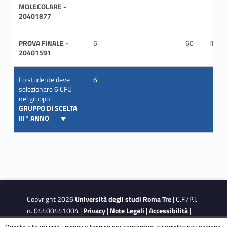
MOLECOLARE -
20401877
PROVA FINALE -
6
60
ITA
20401591
Lo studente deve
6
selezionare 6 CFU
nel gruppo
GRUPPO DI SCELTA
III° ANNO
Copyright 2026
Università degli studi Roma Tre
| C.F./P.I.
n. 04400441004 |
Privacy
|
Note Legali
|
Accessibilità
|
Obiettivi di accessibilità
|
Dichiarazione di accessibilità
Questo sito utilizza un cookie tecnico per consentire la corretta navigazione.