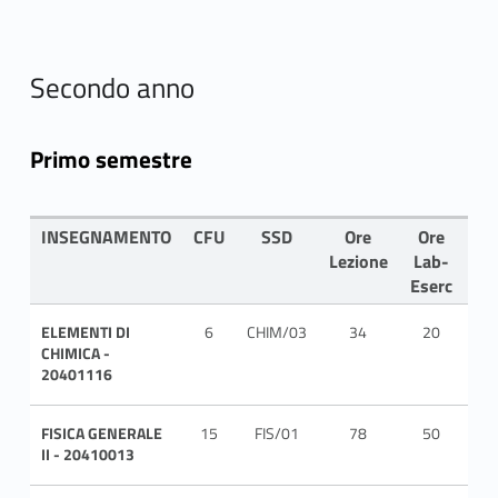
Secondo anno
Primo semestre
INSEGNAMENTO
CFU
SSD
Ore
Ore
LI
Lezione
Lab-
Eserc
ELEMENTI DI
6
CHIM/03
34
20
ITA
CHIMICA -
20401116
FISICA GENERALE
15
FIS/01
78
50
ITA
II - 20410013