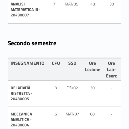
ANALISI
7
MAT/05
48
30
ITA
MATEMATICA III -
20430007
Secondo semestre
INSEGNAMENTO
CFU
SSD
Ore
Ore
LI
Lezione
Lab-
Eserc
RELATIVITÀ
3
FIS/02
30
-
ITA
RISTRETTA -
20430005
MECCANICA
6
MAT/07
60
-
ITA
ANALITICA -
20430004