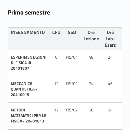
Primo semestre
INSEGNAMENTO
CFU
SSD
Ore
Ore
LIN
Lezione
Lab-
Eserc
ESPERIMENTAZIONI
6
FIS/01
48
24
ITA
DI FISICA III -
20401807
MECCANICA
12
FIS/02
74
46
ITA
QUANTISTICA -
20410015
METODI
12
FIS/02
68
34
ITA
MATEMATICI PER LA
FISICA - 20401813