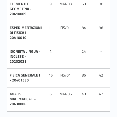
ELEMENTI DI
9
MAT/03
60
30
ITA
GEOMETRIA -
20410009
ESPERIMENTAZIONI
11
FIS/01
84
36
ITA
DI FISICA I -
20410010
IDONEITA LINGUA -
4
24
-
ITA
INGLESE -
20202021
FISICA GENERALE I
15
FIS/01
86
42
ITA
- 20401530
ANALISI
6
MAT/05
48
42
ITA
MATEMATICA II -
20430006