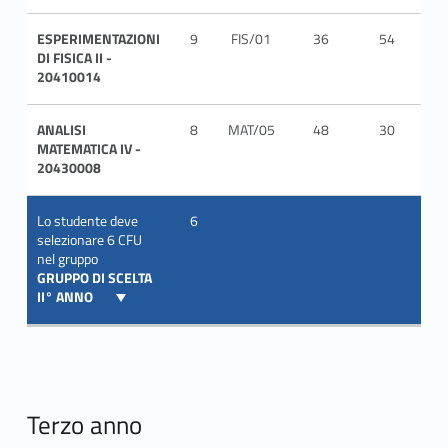
ESPERIMENTAZIONI
9
FIS/01
36
54
ITA
DI FISICA II -
20410014
ANALISI
8
MAT/05
48
30
ITA
MATEMATICA IV -
20430008
Lo studente deve
6
selezionare 6 CFU
nel gruppo
GRUPPO DI SCELTA
II° ANNO
Terzo anno