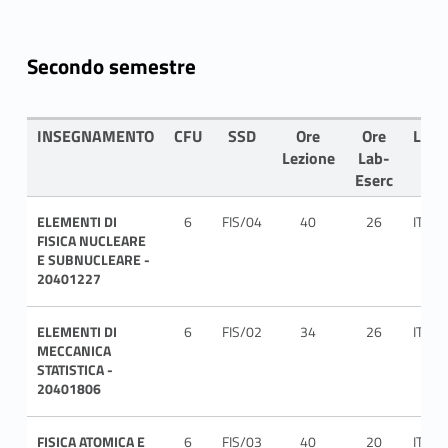
Secondo semestre
INSEGNAMENTO
CFU
SSD
Ore
Ore
LIN
Lezione
Lab-
Eserc
ELEMENTI DI
6
FIS/04
40
26
ITA
FISICA NUCLEARE
E SUBNUCLEARE -
20401227
ELEMENTI DI
6
FIS/02
34
26
ITA
MECCANICA
STATISTICA -
20401806
FISICA ATOMICA E
6
FIS/03
40
20
ITA