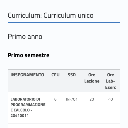
Curriculum: Curriculum unico
Primo anno
Primo semestre
INSEGNAMENTO
CFU
SSD
Ore
Ore
LI
Lezione
Lab-
Eserc
LABORATORIO DI
6
INF/01
20
40
ITA
PROGRAMMAZIONE
E CALCOLO -
20410011