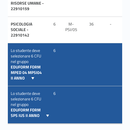
RISORSE UMANE -
22910159
PSICOLOGIA
6
M-
36
-
ITA
SOCIALE -
PSI/05
22910142
Lo studente deve
6
selezionare 6 CFU
nel gruppo
EDUFORM FORM
MPED 04 MPSI04
II ANNO
Lo studente deve
6
selezionare 6 CFU
nel gruppo
EDUFORM FORM
SPS IUS II ANNO