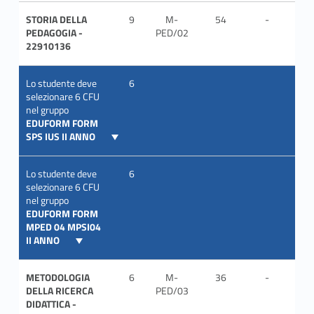
STORIA DELLA
9
M-
54
-
ITA
PEDAGOGIA -
PED/02
22910136
Lo studente deve
6
selezionare 6 CFU
nel gruppo
EDUFORM FORM
SPS IUS II ANNO
Lo studente deve
6
selezionare 6 CFU
nel gruppo
EDUFORM FORM
MPED 04 MPSI04
II ANNO
METODOLOGIA
6
M-
36
-
ITA
DELLA RICERCA
PED/03
DIDATTICA -