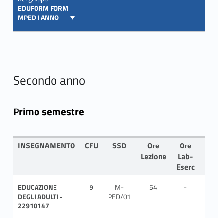
EDUFORM FORM
MPED I ANNO
Secondo anno
Primo semestre
INSEGNAMENTO
CFU
SSD
Ore
Ore
LIN
Lezione
Lab-
Eserc
EDUCAZIONE
9
M-
54
-
ITA
DEGLI ADULTI -
PED/01
22910147