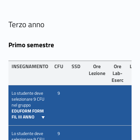
Terzo anno
Primo semestre
INSEGNAMENTO
CFU
SSD
Ore
Ore
LIN
Lezione
Lab-
Eserc
Lo studente deve
9
selezionare 9 CFU
nel gruppo
EDUFORM FORM
FIL III ANNO
Lo studente deve
9
selezionare 9 CFU