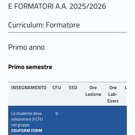
E FORMATORI A.A. 2025/2026
Curriculum: Formatore
Primo anno
Primo semestre
INSEGNAMENTO
CFU
SSD
Ore
Ore
LIN
Lezione
Lab-
Eserc
Lo studente deve
9
selezionare 9 CFU
nel gruppo
EDUFORM FORM