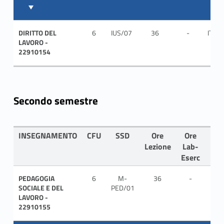
DIRITTO DEL
6
IUS/07
36
-
ITA
LAVORO -
22910154
Secondo semestre
INSEGNAMENTO
CFU
SSD
Ore
Ore
LIN
Lezione
Lab-
Eserc
PEDAGOGIA
6
M-
36
-
ITA
SOCIALE E DEL
PED/01
LAVORO -
22910155