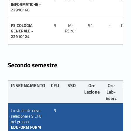
INFORMATICHE -
22910166
PSICOLOGIA
9
M-
54
-
ITA
GENERALE -
PSI/01
22910124
Secondo semestre
INSEGNAMENTO
CFU
SSD
Ore
Ore
LIN
Lezione
Lab-
Eserc
Lo studente deve
9
selezionare 9 CFU
nel gruppo
EDUFORM FORM