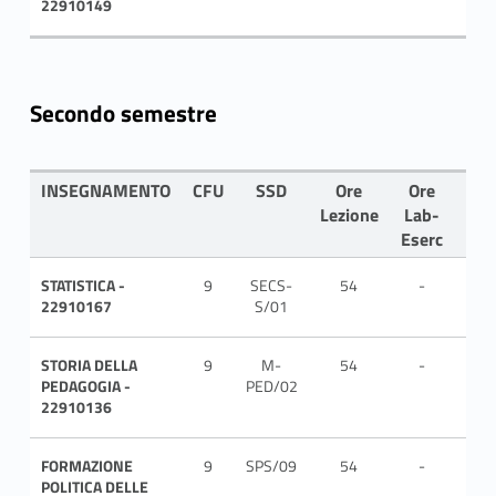
22910149
Secondo semestre
INSEGNAMENTO
CFU
SSD
Ore
Ore
LIN
Lezione
Lab-
Eserc
STATISTICA -
9
SECS-
54
-
ITA
22910167
S/01
STORIA DELLA
9
M-
54
-
ITA
PEDAGOGIA -
PED/02
22910136
FORMAZIONE
9
SPS/09
54
-
ITA
POLITICA DELLE