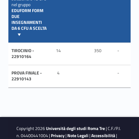
nel gruppo
EDUFORM FORM
DUE
INSEGNAMENTI
DA 6 CFU A SCELTA
TIROCINIO -
14
350
-
ITA
22910164
PROVA FINALE -
4
-
ITA
22910143
Copyright 2026
Università degli studi Roma Tre
| C.F./P.I.
n. 04400441004 |
Privacy
|
Note Legali
|
Accessibilità
|