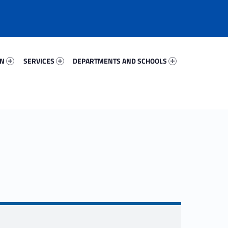
51186-67
Services 16006-81
Departments And Schools 34014-96
ON
SERVICES
DEPARTMENTS AND SCHOOLS