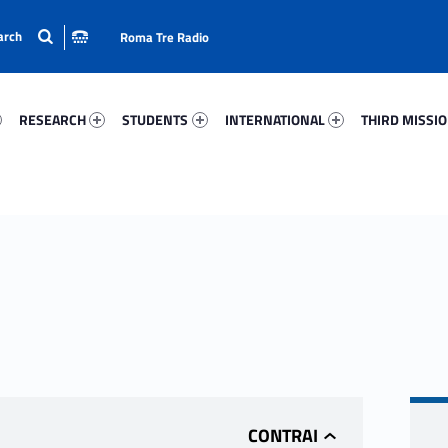
Roma Tre Radio
47-15
Research 69228-24
Students 1201-33
International 78544-50
Third Mission 
RESEARCH
STUDENTS
INTERNATIONAL
THIRD MISSI