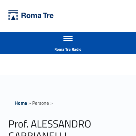
Primary Menu
Università Roma Tre
Prof. ALESSANDRO GABBIANELLI - Università Roma Tre
Apri il menu secondario
L’Università degli Studi Roma Tre è un’università giovane e per giovani, è nata nel 1992 ed è rapidamente cresciuta sia in termini di studenti che di corsi di studio offerti. Sono attivi 13 dipartimenti che offrono corsi di Laurea, Laurea magistrale, Master, Corsi di perfezionamento, Dottorati di ricerca e Scuole di specializzazione
Header info sidebar
Roma Tre Radio
Home
»
Persone
»
Prof. ALESSANDRO
GABBIANELLI