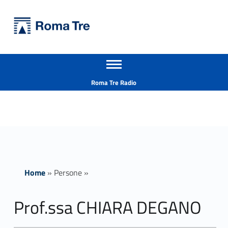
Primary Menu
Università Roma Tre
Prof.ssa CHIARA DEGANO - Università Roma Tre
Apri il menu secondario
L’Università degli Studi Roma Tre è un’università giovane e per giovani, è nata nel 1992 ed è rapidamente cresciuta sia in termini di studenti che di corsi di studio offerti. Sono attivi 13 dipartimenti che offrono corsi di Laurea, Laurea magistrale, Master, Corsi di perfezionamento, Dottorati di ricerca e Scuole di specializzazione
Header info sidebar
Roma Tre Radio
Home
»
Persone
»
Prof.ssa CHIARA DEGANO