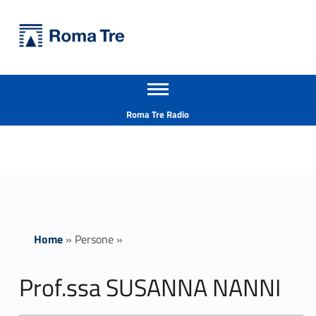
Primary Menu
Università Roma Tre
Prof.ssa SUSANNA NANNI - Università Roma Tre
Apri il menu secondario
L’Università degli Studi Roma Tre è un’università giovane e per giovani, è nata nel 1992 ed è rapidamente cresciuta sia in termini di studenti che di corsi di studio offerti. Sono attivi 13 dipartimenti che offrono corsi di Laurea, Laurea magistrale, Master, Corsi di perfezionamento, Dottorati di ricerca e Scuole di specializzazione
Header info sidebar
Roma Tre Radio
Home
»
Persone
»
Prof.ssa SUSANNA NANNI