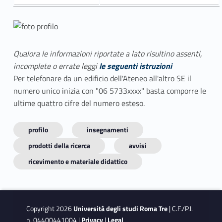
Qualora le informazioni riportate a lato risultino assenti,
incomplete o errate leggi
le seguenti istruzioni
Per telefonare da un edificio dell'Ateneo all'altro SE il
numero unico inizia con "06 5733xxxx" basta comporre le
ultime quattro cifre del numero esteso.
profilo
insegnamenti
prodotti della ricerca
avvisi
ricevimento e materiale didattico
Copyright 2026
Università degli studi Roma Tre
| C.F./P.I.
n. 04400441004 |
Privacy
|
Legal