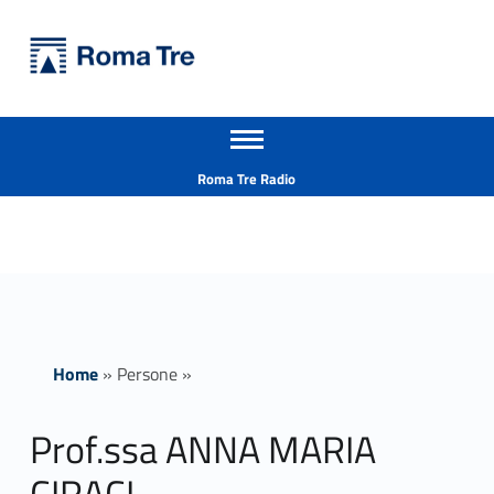
Primary Menu
Università Roma Tre
Prof.ssa ANNA MARIA CIRACI - Università Roma Tre
Apri il menu secondario
L’Università degli Studi Roma Tre è un’università giovane e per giovani, è nata nel 1992 ed è rapidamente cresciuta sia in termini di studenti che di corsi di studio offerti. Sono attivi 13 dipartimenti che offrono corsi di Laurea, Laurea magistrale, Master, Corsi di perfezionamento, Dottorati di ricerca e Scuole di specializzazione
Header info sidebar
Roma Tre Radio
Home
»
Persone
»
Prof.ssa ANNA MARIA
CIRACI