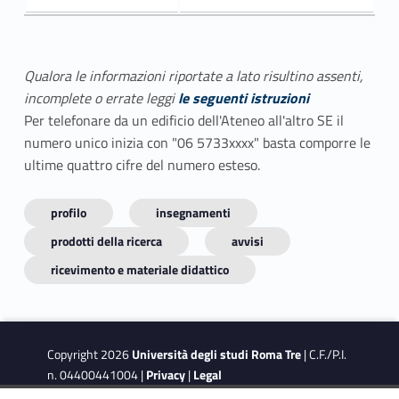
Qualora le informazioni riportate a lato risultino assenti,
incomplete o errate leggi
le seguenti istruzioni
Per telefonare da un edificio dell'Ateneo all'altro SE il
numero unico inizia con "06 5733xxxx" basta comporre le
ultime quattro cifre del numero esteso.
profilo
insegnamenti
prodotti della ricerca
avvisi
ricevimento e materiale didattico
Copyright 2026
Università degli studi Roma Tre
| C.F./P.I.
n. 04400441004 |
Privacy
|
Legal
Notes
|
Accessibility
|
Accessibility Target