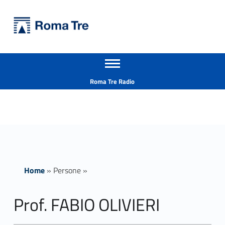
Primary Menu
Università Roma Tre
Prof. FABIO OLIVIERI - Università Roma Tre
Apri il menu secondario
L’Università degli Studi Roma Tre è un’università giovane e per giovani, è nata nel 1992 ed è rapidamente cresciuta sia in termini di studenti che di corsi di studio offerti. Sono attivi 13 dipartimenti che offrono corsi di Laurea, Laurea magistrale, Master, Corsi di perfezionamento, Dottorati di ricerca e Scuole di specializzazione
Header info sidebar
Roma Tre Radio
Home
»
Persone
»
Prof. FABIO OLIVIERI