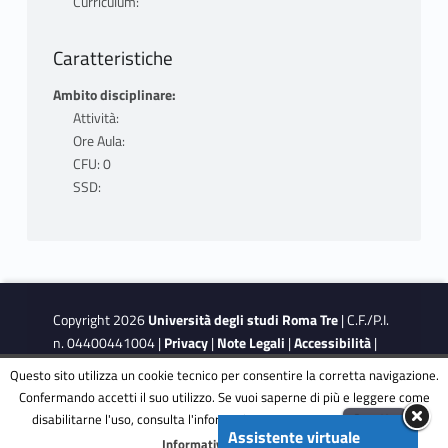
Curriculum:
Caratteristiche
Ambito disciplinare:
Attività:
Ore Aula:
CFU: 0
SSD:
Copyright 2026
Università degli studi Roma Tre
| C.F./P.I.
n. 04400441004 |
Privacy
|
Note Legali
|
Accessibilità
|
Obiettivi di accessibilità
|
Dichiarazione di accessibilità
Questo sito utilizza un cookie tecnico per consentire la corretta navigazione.
Confermando accetti il suo utilizzo. Se vuoi saperne di più e leggere come
disabilitarne l'uso, consulta l'informativa estesa.
ENG
Accetta
This site is protected by reCAPTCHA and the Google
Privacy
Assistente virtuale
Menu
Informativa completa
Policy
and
Terms of Service
apply.