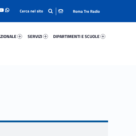
Roma Tre Radio
onale 97031-93
Servizi 44428-114
Dipartimenti E Scuole 21524-140
ZIONALE
SERVIZI
DIPARTIMENTI E SCUOLE