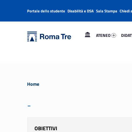
Portale dello studente
Disabilità e DSA
Sala Stampa
Chiedi 
Header info sidebar
Primary Menu
Ateneo 42165-1
Didatt
Università Roma Tre
Università Roma Tre
ATENEO
DIDAT
L’Università degli Studi Roma Tre è un’università giovane e per giovani, è nata nel 1992 ed è rapidamente cresciuta sia in termini di studenti che di corsi di studio offerti. Sono attivi 13 dipartimenti che offrono corsi di Laurea, Laurea magistrale, Master, Corsi di perfezionamento, Dottorati di ricerca e Scuole di specializzazione
Home
-
OBIETTIVI