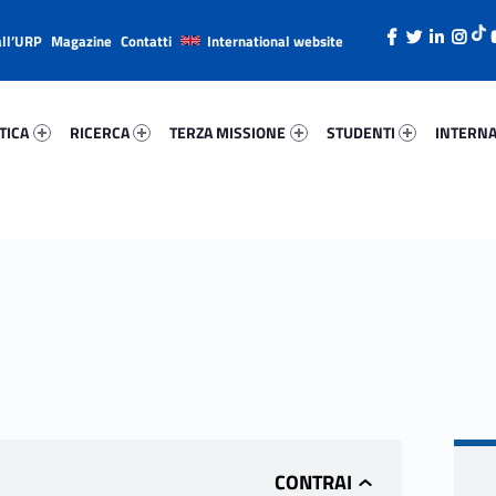
all’URP
Magazine
Contatti
International website
ica 61451-26
Ricerca 39516-38
Terza Missione 63504-49
Studenti 67918-66
Internazi
TICA
RICERCA
TERZA MISSIONE
STUDENTI
INTERNA