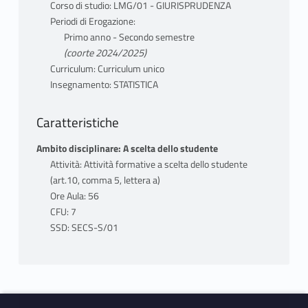
Indici di Variabilità : Scostamenti
Corso di studio: LMG/01 - GIURISPRUDENZA
medi. Varianza. Coefficiente di
Periodi di Erogazione:
Primo anno - Secondo semestre
variazione. Differenza
(coorte 2024/2025)
interquartile.
Curriculum: Curriculum unico
Indici di forma: Asimmetria di
Insegnamento: STATISTICA
una distribuzione: indici e
rappresentazioni grafiche.
Caratteristiche
Distribuzioni doppie :
distribuzioni di frequenza;
Ambito disciplinare: A scelta dello studente
distribuzioni condizionate;
Attività: Attività formative a scelta dello studente
indipendenza. Misure di
(art.10, comma 5, lettera a)
associazione tra due variabili.
Ore Aula: 56
Correlazione.
CFU: 7
SSD: SECS-S/01
Calcolo delle probabilità:
Definizione assiomatica di
probabilità. Probabilità
condizionata. Indipendenza.