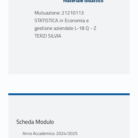
materiale didattico
Mutuazione: 21210113
STATISTICA in Economia e
gestione aziendale L-18 Q - Z
TERZI SILVIA
PROGRAMMA
Statistica descrittiva:
Concetti introduttivi: Caratteri
statistici e scale di misura.
Distribuzioni semplici.
Rappresentazioni tabellari e
grafiche. Funzione di ripartizione
empirica.
Indici di dimensione: Moda.
Scheda Modulo
Mediana. Quantili. Media
aritmetica.
Anno Accademico: 2024/2025