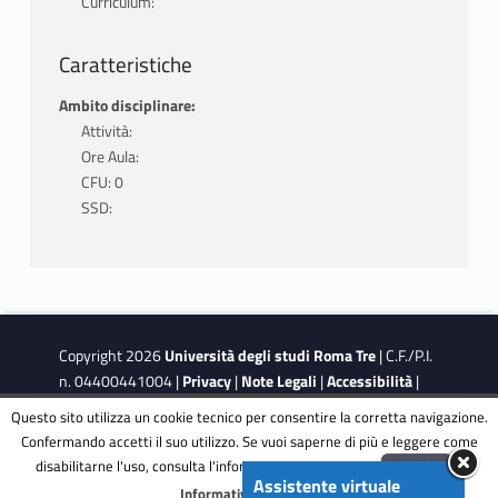
Curriculum:
Caratteristiche
Ambito disciplinare:
Attività:
Ore Aula:
CFU: 0
SSD:
Copyright 2026
Università degli studi Roma Tre
| C.F./P.I.
n. 04400441004 |
Privacy
|
Note Legali
|
Accessibilità
|
Obiettivi di accessibilità
|
Dichiarazione di accessibilità
Questo sito utilizza un cookie tecnico per consentire la corretta navigazione.
Confermando accetti il suo utilizzo. Se vuoi saperne di più e leggere come
disabilitarne l'uso, consulta l'informativa estesa.
ENG
Accetta
This site is protected by reCAPTCHA and the Google
Privacy
Assistente virtuale
Menu
Informativa completa
Policy
and
Terms of Service
apply.