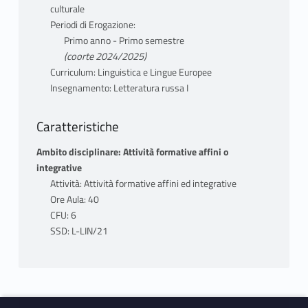
culturale
E. Lo Gatto, Storia della letteratura russa,
Periodi di Erogazione:
Firenze, Sansoni (dalle origini fino al ‘600)
Primo anno - Primo semestre
Storia della civiltà letteraria russa, a cura di
(coorte 2024/2025)
M. Colucci e R. Picchio, Torino, UTET, 1997, v.
Curriculum: Linguistica e Lingue Europee
I. (pagine dedicate a Puškin e Lermontov)
Insegnamento: Letteratura russa I
G. Carpi, Storia della letteratura russa,
Roma, Carocci, 2010 (dal ‘600 all’epoca di
Caratteristiche
Puškin)
Ambito disciplinare: Attività formative affini o
(non acquistare nessun testo prima
integrative
dell'inizio del corso: saranno date indicazioni
Attività: Attività formative affini ed integrative
a riguardo)
Ore Aula: 40
CFU: 6
Letture
SSD: L-LIN/21
A.S. Puškin Evgenij Onegin (ed. Mondadori,
trad. di Ghini)
M.Ju. Lermontov Un eroe del nostro tempo
N.V. Gogol’ I racconti di Pietroburgo