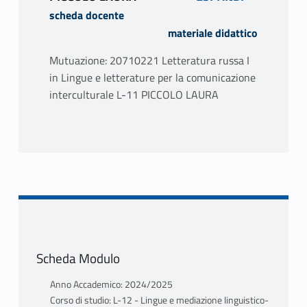
scheda docente
materiale didattico
Mutuazione: 20710221 Letteratura russa I
in Lingue e letterature per la comunicazione
interculturale L-11 PICCOLO LAURA
PROGRAMMA
Il corso fornirà nozioni sulla storia, cultura e
letteratura russa dalle origini all’età di
Aleksandr Sergeevič Puškin, attraverso il
prisma della “città”.
TESTI ADOTTATI
Scheda Modulo
Parte istituzionale. Testi di riferimento (Il
docente spiegherà le modalità di selezione
Anno Accademico: 2024/2025
dei materiali nel corso nelle prime lezioni)
Corso di studio: L-12 - Lingue e mediazione linguistico-