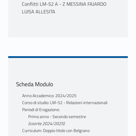
Conflitti LM-52 A - Z MESSINA FAJARDO
LUISA ALLESITA
PROGRAMMA
Contenuti del Corso
Modulo I: Linguaggi di specialità
1. Las lenguas de especialidad
Denominaciones, definiciones y
características generales La dimensión
horizontal: el léxico y la terminología
Scheda Modulo
La dimensión vertical: textos, funciones y
niveles de especialización
Anno Accademico: 2024/2025
Corso di studio: LM-52 - Relazioni internazionali
2. El lenguaje jurídico-administrativo:
Periodi di Erogazione:
Origen y características generales El léxico
Primo anno - Secondo semestre
jurídico
(coorte 2024/2025)
Rasgos morfosintácticos El estilo formulario
Curriculum: Doppio titolo con Belgrano