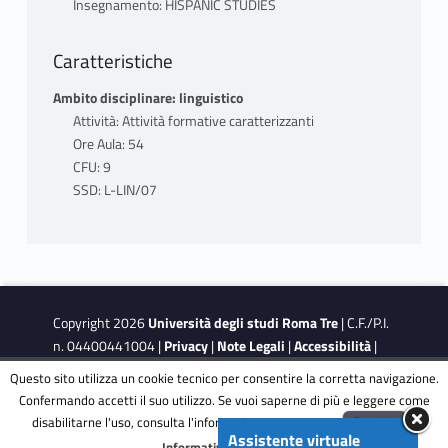
Nivel textual
Insegnamento: HISPANIC STUDIES
Géneros textuales
Caratteristiche
3. El lenguaje de los medios de comunicación
Ambito disciplinare: linguistico
Definición, características, funciones
Attività: Attività formative caratterizzanti
tendencias, géneros
Ore Aula: 54
CFU: 9
4. El leguaje deportivo
SSD: L-LIN/07
Definición, características, tendencias,
géneros
5. El leguaje turístico
Definición, origen, características, función,
Copyright 2026
Università degli studi Roma Tre
| C.F./P.I.
géneros
n. 04400441004 |
Privacy
|
Note Legali
|
Accessibilità
|
6. El leguaje publicitario
Obiettivi di accessibilità
|
Dichiarazione di accessibilità
Definición, origen, características, función,
Questo sito utilizza un cookie tecnico per consentire la corretta navigazione.
Confermando accetti il suo utilizzo. Se vuoi saperne di più e leggere come
géneros
disabilitarne l'uso, consulta l'informativa estesa.
ENG
Accetta
This site is protected by reCAPTCHA and the Google
Privacy
Assistente virtuale
Menu
Informativa completa