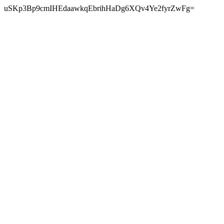
uSKp3Bp9cmIHEdaawkqEbrihHaDg6XQv4Ye2fyrZwFg=