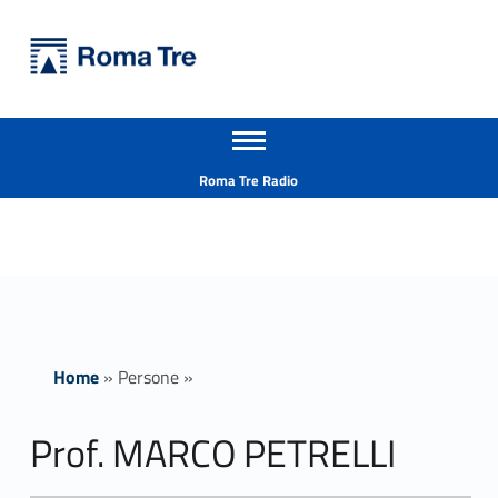
Primary Menu
Università Roma Tre
Prof. MARCO PETRELLI - Università Roma Tre
Apri il menu secondario
L’Università degli Studi Roma Tre è un’università giovane e per giovani, è nata nel 1992 ed è rapidamente cresciuta sia in termini di studenti che di corsi di studio offerti. Sono attivi 13 dipartimenti che offrono corsi di Laurea, Laurea magistrale, Master, Corsi di perfezionamento, Dottorati di ricerca e Scuole di specializzazione
Header info sidebar
Roma Tre Radio
Home
»
Persone
»
Prof. MARCO PETRELLI