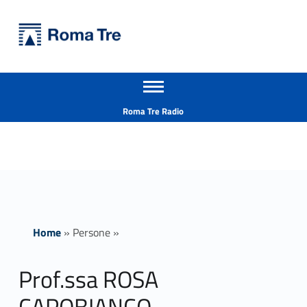
Primary Menu
Università Roma Tre
Prof.ssa ROSA CAPOBIANCO - Università Roma Tre
Apri il menu secondario
L’Università degli Studi Roma Tre è un’università giovane e per giovani, è nata nel 1992 ed è rapidamente cresciuta sia in termini di studenti che di corsi di studio offerti. Sono attivi 13 dipartimenti che offrono corsi di Laurea, Laurea magistrale, Master, Corsi di perfezionamento, Dottorati di ricerca e Scuole di specializzazione
Header info sidebar
Roma Tre Radio
Home
»
Persone
»
Prof.ssa ROSA
CAPOBIANCO