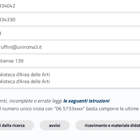
334042
334330
3
.ruffini@uniroma3.it
stiense 139
blioteca d'Area delle Arti
blioteca d'Area delle Arti
enti, incomplete o errate leggi
le seguenti istruzioni
E il numero unico inizia con "06 5733xxxx" basta comporre le ultime
 della ricerca
avvisi
ricevimento e materiale didat