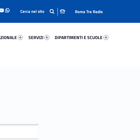
Roma Tre Radio
onale 6867-93
Servizi 2223-114
Dipartimenti E Scuole 5971-140
ZIONALE
SERVIZI
DIPARTIMENTI E SCUOLE