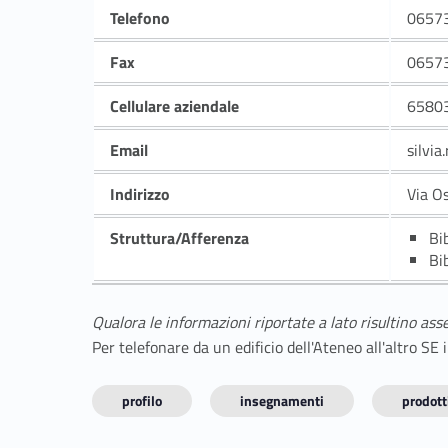
Telefono
0657
Fax
0657
Cellulare aziendale
6580
Email
silvia
Indirizzo
Via O
Struttura/Afferenza
Bi
Bi
Qualora le informazioni riportate a lato risultino ass
Per telefonare da un edificio dell'Ateneo all'altro S
profilo
insegnamenti
prodotti