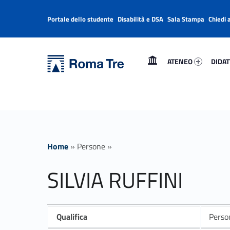
Portale dello studente
Disabilità e DSA
Sala Stampa
Chiedi 
Header info sidebar
Primary Menu
Ateneo 92279-1
Didatt
Università Roma Tre
SILVIA RUFFINI - Università Roma Tre
ATENEO
DIDAT
L’Università degli Studi Roma Tre è un’università giovane e per giovani, è nata nel 1992 ed è rapidamente cresciuta sia in termini di studenti che di corsi di studio offerti. Sono attivi 13 dipartimenti che offrono corsi di Laurea, Laurea magistrale, Master, Corsi di perfezionamento, Dottorati di ricerca e Scuole di specializzazione
Home
»
Persone
»
SILVIA RUFFINI
Qualifica
Person