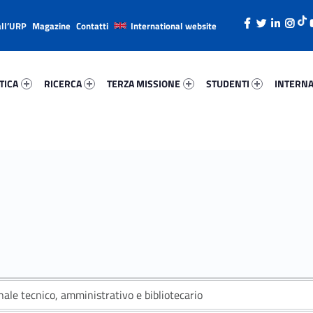
all’URP
Magazine
Contatti
International website
ica 13510-26
Ricerca 9563-38
Terza Missione 60918-49
Studenti 207-66
Internazi
TICA
RICERCA
TERZA MISSIONE
STUDENTI
INTERNA
ale tecnico, amministrativo e bibliotecario