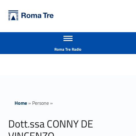
Primary Menu
Università Roma Tre
Dott.ssa CONNY DE VINCENZO - Università Roma Tre
Apri il menu secondario
L’Università degli Studi Roma Tre è un’università giovane e per giovani, è nata nel 1992 ed è rapidamente cresciuta sia in termini di studenti che di corsi di studio offerti. Sono attivi 13 dipartimenti che offrono corsi di Laurea, Laurea magistrale, Master, Corsi di perfezionamento, Dottorati di ricerca e Scuole di specializzazione
Header info sidebar
Roma Tre Radio
Home
»
Persone
»
Dott.ssa CONNY DE
VINCENZO