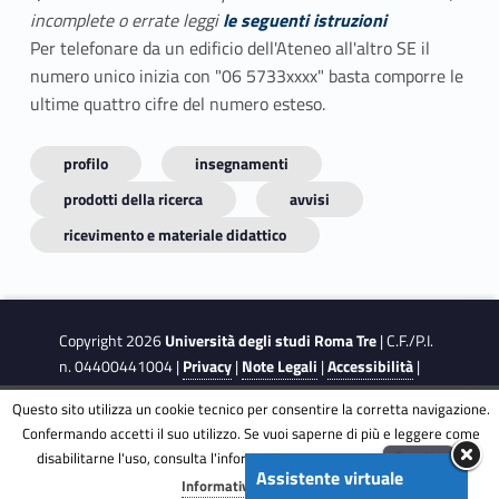
incomplete o errate leggi
le seguenti istruzioni
Per telefonare da un edificio dell'Ateneo all'altro SE il
numero unico inizia con "06 5733xxxx" basta comporre le
ultime quattro cifre del numero esteso.
profilo
insegnamenti
prodotti della ricerca
avvisi
ricevimento e materiale didattico
Copyright 2026
Università degli studi Roma Tre
| C.F./P.I.
n. 04400441004 |
Privacy
|
Note Legali
|
Accessibilità
|
Obiettivi di accessibilità
|
Dichiarazione di accessibilità
Questo sito utilizza un cookie tecnico per consentire la corretta navigazione.
Confermando accetti il suo utilizzo. Se vuoi saperne di più e leggere come
This site is protected by reCAPTCHA and the Google
Privacy
disabilitarne l'uso, consulta l'informativa estesa.
ENG
Accetta
Assistente virtuale
Menu
Policy
and
Terms of Service
apply.
Informativa completa