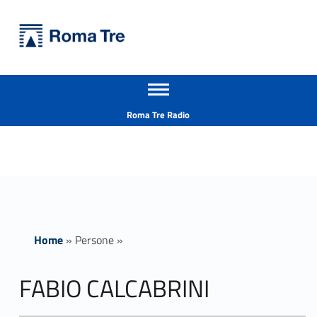
Primary Menu
Università Roma Tre
FABIO CALCABRINI - Università Roma Tre
Apri il menu secondario
L’Università degli Studi Roma Tre è un’università giovane e per giovani, è nata nel 1992 ed è rapidamente cresciuta sia in termini di studenti che di corsi di studio offerti. Sono attivi 13 dipartimenti che offrono corsi di Laurea, Laurea magistrale, Master, Corsi di perfezionamento, Dottorati di ricerca e Scuole di specializzazione
Header info sidebar
Roma Tre Radio
Home
»
Persone
»
FABIO CALCABRINI