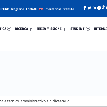
all’URP
Magazine
Contatti
International website
ica 21508-26
Ricerca 37580-38
Terza Missione 30628-49
Studenti 74391-66
Internazi
TICA
RICERCA
TERZA MISSIONE
STUDENTI
INTERNA
ale tecnico, amministrativo e bibliotecario