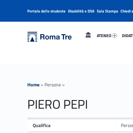
Portale dello studente
Disabilità e DSA
Sala Stampa
Chiedi 
Header info sidebar
Primary Menu
Ateneo 30510-1
Didatt
Università Roma Tre
PIERO PEPI - Università Roma Tre
ATENEO
DIDAT
L’Università degli Studi Roma Tre è un’università giovane e per giovani, è nata nel 1992 ed è rapidamente cresciuta sia in termini di studenti che di corsi di studio offerti. Sono attivi 13 dipartimenti che offrono corsi di Laurea, Laurea magistrale, Master, Corsi di perfezionamento, Dottorati di ricerca e Scuole di specializzazione
Home
»
Persone
»
PIERO PEPI
Qualifica
Person