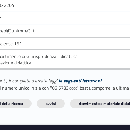
332204
7
.pepi@uniroma3.it
stiense 161
partimento di Giurisprudenza - didattica
rezione didattica
enti, incomplete o errate leggi
le seguenti istruzioni
E il numero unico inizia con "06 5733xxxx" basta comporre le ultime
 della ricerca
avvisi
ricevimento e materiale didat