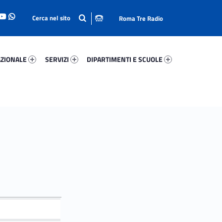
Roma Tre Radio
onale 3361-93
Servizi 71873-114
Dipartimenti E Scuole 89734-140
ZIONALE
SERVIZI
DIPARTIMENTI E SCUOLE