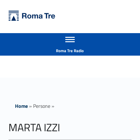
Primary Menu
Università Roma Tre
MARTA IZZI - Università Roma Tre
Apri il menu secondario
L’Università degli Studi Roma Tre è un’università giovane e per giovani, è nata nel 1992 ed è rapidamente cresciuta sia in termini di studenti che di corsi di studio offerti. Sono attivi 13 dipartimenti che offrono corsi di Laurea, Laurea magistrale, Master, Corsi di perfezionamento, Dottorati di ricerca e Scuole di specializzazione
Header info sidebar
Roma Tre Radio
Home
»
Persone
»
MARTA IZZI