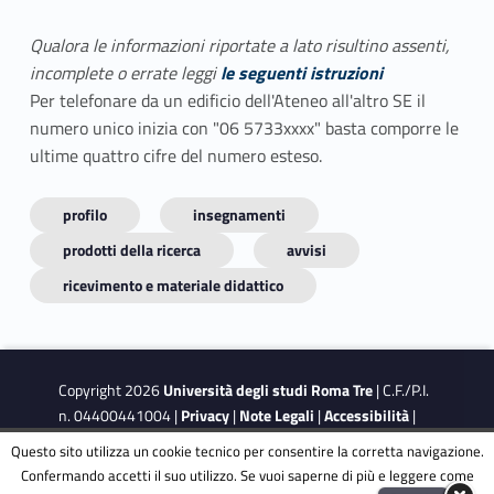
Qualora le informazioni riportate a lato risultino assenti,
incomplete o errate leggi
le seguenti istruzioni
Per telefonare da un edificio dell'Ateneo all'altro SE il
numero unico inizia con "06 5733xxxx" basta comporre le
ultime quattro cifre del numero esteso.
profilo
insegnamenti
prodotti della ricerca
avvisi
ricevimento e materiale didattico
Copyright 2026
Università degli studi Roma Tre
| C.F./P.I.
n. 04400441004 |
Privacy
|
Note Legali
|
Accessibilità
|
Obiettivi di accessibilità
|
Dichiarazione di accessibilità
Questo sito utilizza un cookie tecnico per consentire la corretta navigazione.
Confermando accetti il suo utilizzo. Se vuoi saperne di più e leggere come