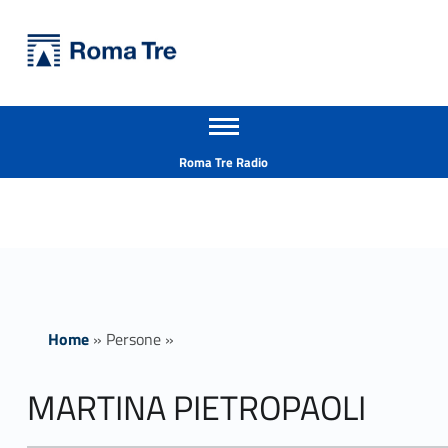
Primary Menu
Università Roma Tre
MARTINA PIETROPAOLI - Università Roma Tre
Apri il menu secondario
L’Università degli Studi Roma Tre è un’università giovane e per giovani, è nata nel 1992 ed è rapidamente cresciuta sia in termini di studenti che di corsi di studio offerti. Sono attivi 13 dipartimenti che offrono corsi di Laurea, Laurea magistrale, Master, Corsi di perfezionamento, Dottorati di ricerca e Scuole di specializzazione
Header info sidebar
Roma Tre Radio
Home
»
Persone
»
MARTINA PIETROPAOLI