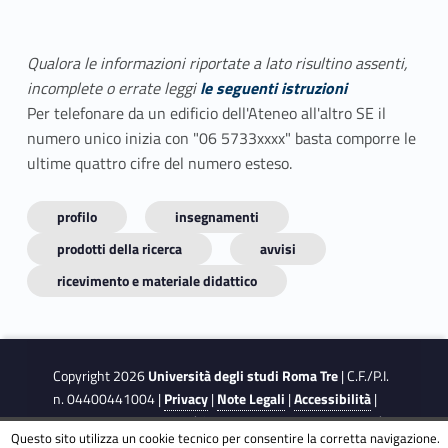
Qualora le informazioni riportate a lato risultino assenti,
incomplete o errate leggi
le seguenti istruzioni
Per telefonare da un edificio dell'Ateneo all'altro SE il
numero unico inizia con "06 5733xxxx" basta comporre le
ultime quattro cifre del numero esteso.
profilo
insegnamenti
prodotti della ricerca
avvisi
ricevimento e materiale didattico
Copyright 2026
Università degli studi Roma Tre
| C.F./P.I.
n. 04400441004 |
Privacy
|
Note Legali
|
Accessibilità
|
Obiettivi di accessibilità
|
Dichiarazione di accessibilità
Questo sito utilizza un cookie tecnico per consentire la corretta navigazione.