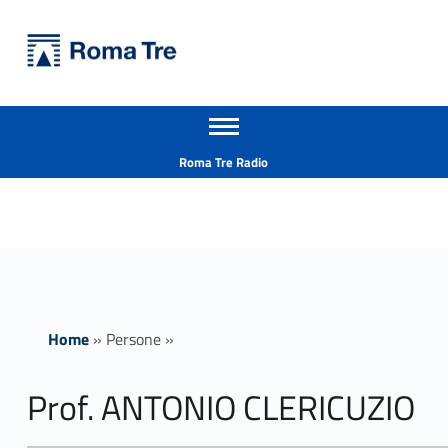
Primary Menu
Università Roma Tre
Prof. ANTONIO CLERICUZIO - Università Roma Tre
Apri il menu secondario
L’Università degli Studi Roma Tre è un’università giovane e per giovani, è nata nel 1992 ed è rapidamente cresciuta sia in termini di studenti che di corsi di studio offerti. Sono attivi 13 dipartimenti che offrono corsi di Laurea, Laurea magistrale, Master, Corsi di perfezionamento, Dottorati di ricerca e Scuole di specializzazione
Header info sidebar
Roma Tre Radio
Home
»
Persone
»
Prof. ANTONIO CLERICUZIO