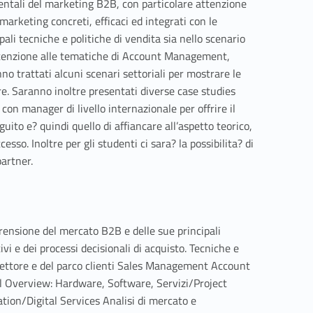
mentali del marketing B2B, con particolare attenzione
 marketing concreti, efficaci ed integrati con le
ali tecniche e politiche di vendita sia nello scenario
 attenzione alle tematiche di Account Management,
 trattati alcuni scenari settoriali per mostrare le
re. Saranno inoltre presentati diverse case studies
con manager di livello internazionale per offrire il
guito e? quindi quello di affiancare all’aspetto teorico,
sso. Inoltre per gli studenti ci sara? la possibilita? di
partner.
prensione del mercato B2B e delle sue principali
i e dei processi decisionali di acquisto. Tecniche e
l settore e del parco clienti Sales Management Account
verview: Hardware, Software, Servizi/Project
tion/Digital Services Analisi di mercato e