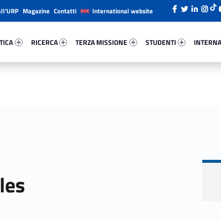
all’URP
Magazine
Contatti
International website
ca 6050-26
Ricerca 86975-38
Terza Missione 26747-49
Studenti 70542-66
Internazi
TICA
RICERCA
TERZA MISSIONE
STUDENTI
INTERNA
les