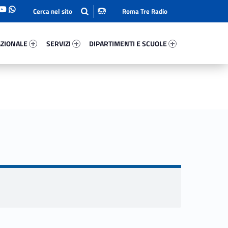
Roma Tre Radio
onale 37214-93
Servizi 46046-114
Dipartimenti E Scuole 84757-140
ZIONALE
SERVIZI
DIPARTIMENTI E SCUOLE