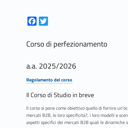
Link identifier #identifier__70452-1
Link identifier #identifier__182767-2
Fa
T
ce
w
b
itt
Corso di perfezionamento
o
er
o
k
a.a. 2025/2026
Regolamento del corso
Link identifier #identifier__196100-1
Il Corso di Studio in breve
Il corso si pone come obiettivo quello di fornire un’o
mercati B2B, le loro specificita?, i loro modelli e sce
aspetti specifici dei mercati B2B quali le dinamiche se