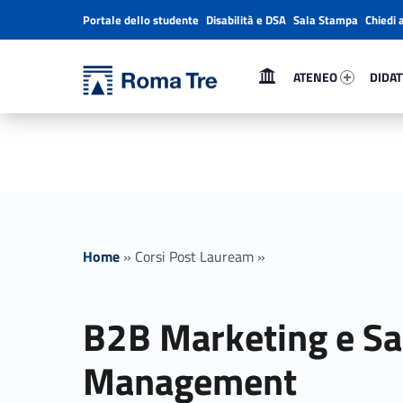
Portale dello studente
Disabilità e DSA
Sala Stampa
Chiedi 
Header info sidebar
Primary Menu
Ateneo 72968-1
Didatti
Università Roma Tre
ATENEO
DIDAT
B2B Marketing e Sales Management - Università Roma Tre
L’Università degli Studi Roma Tre è un’università giovane e per giovani, è nata nel 1992 ed è rapidamente cresciuta sia in termini di studenti che di corsi di studio offerti. Sono attivi 13 dipartimenti che offrono corsi di Laurea, Laurea magistrale, Master, Corsi di perfezionamento, Dottorati di ricerca e Scuole di specializzazione
Home
»
Corsi Post Lauream
»
B2B Marketing e Sa
Management