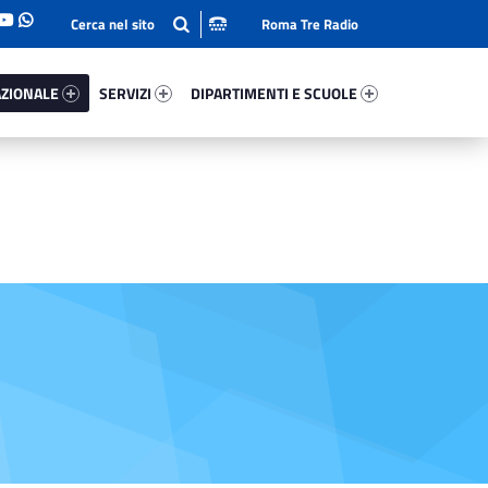
Roma Tre Radio
onale 75605-93
Servizi 75189-114
Dipartimenti E Scuole 52822-140
ZIONALE
SERVIZI
DIPARTIMENTI E SCUOLE