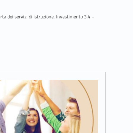
ta dei servizi di istruzione, Investimento 3.4 –
Read more on "TRANSIT – Transnational Italian in Higher Education "