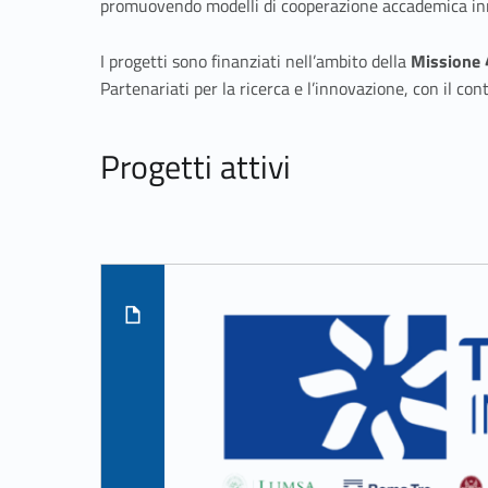
t
promuovendo modelli di cooperazione accademica innov
i
I progetti sono finanziati nell’ambito della
Missione 
P
Partenariati per la ricerca e l’innovazione, con il c
N
Progetti attivi
R
Skip back to navigation
R
List of subpages:
–
T
N
E