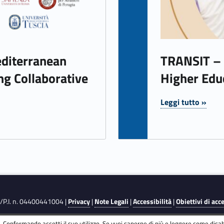
diterranean
TRANSIT – T
ng Collaborative
Higher Edu
Leggi tutto »
"TRANSIT – Transnational Italian in Higher Education "
F./P.I. n. 04400441004 |
Privacy
|
Note Legali
|
Accessibilità
|
Obiettivi di acc
 Confermando accetti il suo utilizzo. Se vuoi saperne di più e leggere come disabi