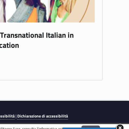
ransnational Italian in
cation
essibilità
|
Dichiarazione di accessibilità
litarne l'uso, consulta l'informativa estesa.
ENG
Accetta
Informativa