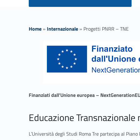
Home
»
Internazionale
»
Progetti PNRR – TNE
P
r
o
g
Finanziati dall’Unione europea – NextGenerationE
e
Educazione Transnazionale 
t
L’Università degli Studi Roma Tre partecipa al Piano 