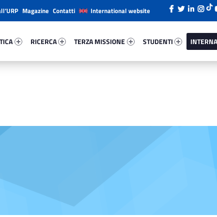
all’URP
Magazine
Contatti
International website
ca 3682-26
Ricerca 72156-38
Terza Missione 60067-49
Studenti 30453-66
Internazi
TICA
RICERCA
TERZA MISSIONE
STUDENTI
INTERNA