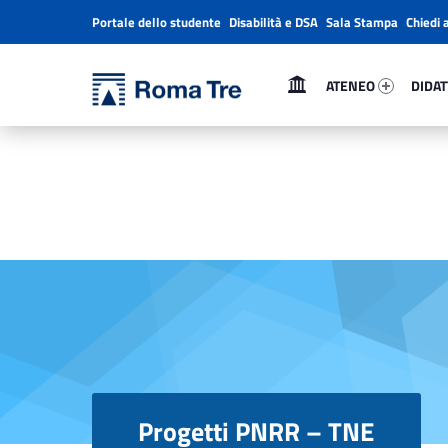
Portale dello studente
Disabilità e DSA
Sala Stampa
Chiedi 
Header info sidebar
Primary Menu
Ateneo 59006-1
Didatti
Università Roma Tre
Progetti PNRR – TNE - Università Roma Tre
ATENEO
DIDAT
L’Università degli Studi Roma Tre è un’università giovane e per giovani, è nata nel 1992 ed è rapidamente cresciuta sia in termini di studenti che di corsi di studio offerti. Sono attivi 13 dipartimenti che offrono corsi di Laurea, Laurea magistrale, Master, Corsi di perfezionamento, Dottorati di ricerca e Scuole di specializzazione
Progetti PNRR – TNE