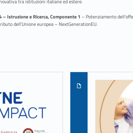
ativa tra istituzioni italiane ed estere.
4 – Istruzione e Ricerca, Componente 1
– Potenziamento dell’offer
ontributo dell’Unione europea – NextGenerationEU.
Read more on "IMPACT – Innovative Mediterranean Partnership for Advancing Collaborative Teaching"