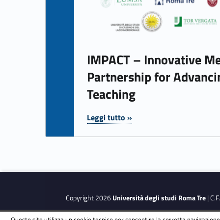
IMPACT – Innovative Me
Partnership for Advanci
Teaching
Leggi tutto »
"IMPACT – Innovative Mediterranean Partnership for Advancing Collaborative Teaching"
Copyright 2026
Università degli studi Roma Tre
| C.
Questo sito utilizza un cookie tecnico per consentire la corretta navigazione.