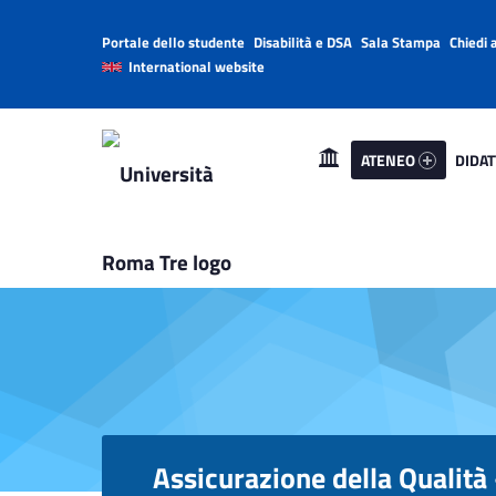
Portale dello studente
Disabilità e DSA
Sala Stampa
Chiedi 
Header info sidebar
International website
Primary Menu
Ateneo 4596-1
Didatt
Università Roma Tre
Assicurazione della Qualità - AQ - Università Roma Tre
ATENEO
DIDAT
L’Università degli Studi Roma Tre è un’università giovane e per giovani, è nata nel 1992 ed è rapidamente cresciuta sia in termini di studenti che di corsi di studio offerti. Sono attivi 13 dipartimenti che offrono corsi di Laurea, Laurea magistrale, Master, Corsi di perfezionamento, Dottorati di ricerca e Scuole di specializzazione
Assicurazione della Qualità