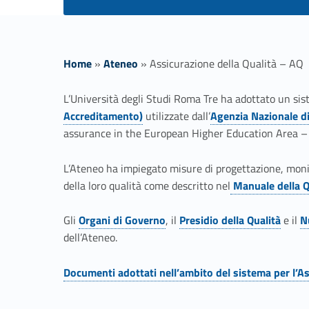
Home
»
Ateneo
»
Assicurazione della Qualità – AQ
A
L’Università degli Studi Roma Tre ha adottato un sis
Accreditamento)
utilizzate dall’
Agenzia Nazionale di
s
Link identifier #identifier__75091-2
assurance in the European Higher Education Area –
s
L’Ateneo ha impiegato misure di progettazione, monito
della loro qualità come descritto nel
Manuale della Q
i
Link identifier #identifier__95994-3
Gli
Organi di Governo
, il
Presidio della Qualità
e il
N
c
Link identifier #identifier__62765-4
Link identifier #identifier__32943-6
Link identifier #identifier__151751-5
dell’Ateneo.
u
Documenti adottati nell’ambito del sistema per l’As
Link identifier #identifier__108347-7