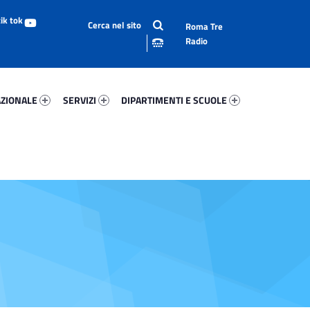
Roma Tre
Radio
onale 63231-93
Servizi 75758-114
Dipartimenti E Scuole 83601-140
ZIONALE
SERVIZI
DIPARTIMENTI E SCUOLE