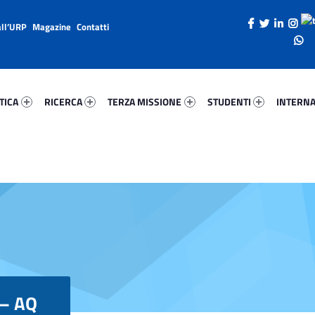
all’URP
Magazine
Contatti
ica 45145-26
Ricerca 93978-38
Terza Missione 92105-49
Studenti 98514-66
Internazi
TICA
RICERCA
TERZA MISSIONE
STUDENTI
INTERNA
 – AQ