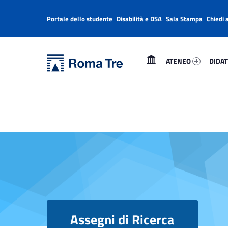
Portale dello studente
Disabilità e DSA
Sala Stampa
Chiedi 
Header info sidebar
Primary Menu
Ateneo 77089-1
Didatt
Università Roma Tre
Assegni di Ricerca - Università Roma Tre
ATENEO
DIDAT
L’Università degli Studi Roma Tre è un’università giovane e per giovani, è nata nel 1992 ed è rapidamente cresciuta sia in termini di studenti che di corsi di studio offerti. Sono attivi 13 dipartimenti che offrono corsi di Laurea, Laurea magistrale, Master, Corsi di perfezionamento, Dottorati di ricerca e Scuole di specializzazione
Assegni di Ricerca