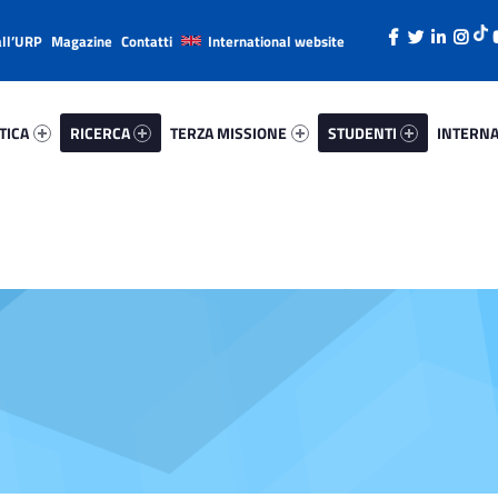
all’URP
Magazine
Contatti
International website
ica 96788-26
Ricerca 13865-38
Terza Missione 31279-49
Studenti 84600-66
Internazi
TICA
RICERCA
TERZA MISSIONE
STUDENTI
INTERNA