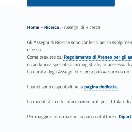
Home
»
Ricerca
»
Assegni di Ricerca
A
Gli Assegni di Ricerca sono conferiti per lo svolgimen
di esso.
s
Come previsto dal
Regolamento di Ateneo per gli ass
Link identifier #identifier__77563-1
o con laurea specialistica/magistrale, in possesso di
s
La durata degli Assegni di ricerca può variare da un
e
I bandi sono disponibili nella
pagina dedicata.
Link identifier #identifier__25976-2
g
La modulistica e le informazioni utili per i titolari di 
n
Per maggiori informazioni si può contattare il
Dipar
Link identifier #identifier__125396-4