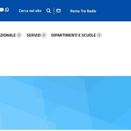
Roma Tre Radio
onale 65874-93
Servizi 12409-114
Dipartimenti E Scuole 48029-140
ZIONALE
SERVIZI
DIPARTIMENTI E SCUOLE