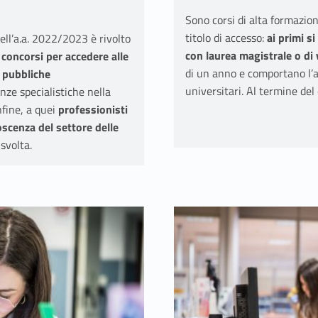
Sono corsi di alta formazione
titolo di accesso:
ai primi s
nell’a.a. 2022/2023 è rivolto
con laurea magistrale o di
 concorsi per accedere alle
di un anno e comportano l’
e pubbliche
universitari. Al termine del
ze specialistiche nella
nfine, a quei
professionisti
oscenza del settore delle
 svolta.
Link identifier #identifier__187881-11