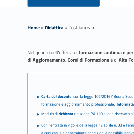
Home
»
Didattica
»
Post lauream
P
Nel quadro dell’offerta di
formazione continua e pe
o
di Aggiornamento
,
Corsi di Formazione
e di
Alta F
s
t
Carta del docente
: con la legge 107/2016 ("Buona Scuola
l
Link identifier #identifier__22100-1
formazione e aggiornamento professionale.
Informati
Link identifier #identifier__65972-2
a
Modulo di
richiesta
riduzione PA 110 e lode riservato ai
Con l’entrata in vigore della legge 12 aprile n. 33 e l’e
alcuni casi e a determinate condizioni è possibile iscr