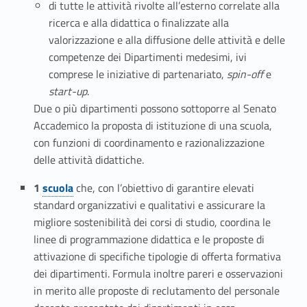
m
di tutte le attività rivolte all’esterno correlate alla
ricerca e alla didattica o finalizzate alla
e
valorizzazione e alla diffusione delle attività e delle
competenze dei Dipartimenti medesimi, ivi
n
comprese le iniziative di partenariato,
spin-off
e
t
start-up
.
Due o più dipartimenti possono sottoporre al Senato
i
Accademico la proposta di istituzione di una scuola,
e
con funzioni di coordinamento e razionalizzazione
delle attività didattiche.
s
Link identifier #identifier__93823-2
1
sc
u
ola
che, con l’obiettivo di garantire elevati
c
standard organizzativi e qualitativi e assicurare la
migliore sostenibilità dei corsi di studio, coordina le
u
linee di programmazione didattica e le proposte di
o
attivazione di specifiche tipologie di offerta formativa
dei dipartimenti. Formula inoltre pareri e osservazioni
l
in merito alle proposte di reclutamento del personale