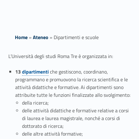
Home
»
Ateneo
»
Dipartimenti e scuole
D
L’Università degli studi Roma Tre è organizzata in:
i
Link identifier #identifier__53874-1
13
dipartimenti
che gestiscono, coordinano,
p
programmano e promuovono la ricerca scientifica e le
attività didattiche e formative. Ai dipartimenti sono
a
attribuite tutte le funzioni finalizzate allo svolgimento:
della ricerca;
r
delle attività didattiche e formative relative a corsi
t
di laurea e laurea magistrale, nonché a corsi di
dottorato di ricerca;
i
delle altre attività formative;