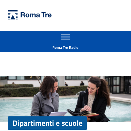
Primary Menu
Università Roma Tre
Dipartimenti e scuole - Università Roma Tre
Apri il menu secondario
L’Università degli Studi Roma Tre è un’università giovane e per giovani, è nata nel 1992 ed è rapidamente cresciuta sia in termini di studenti che di corsi di studio offerti. Sono attivi 13 dipartimenti che offrono corsi di Laurea, Laurea magistrale, Master, Corsi di perfezionamento, Dottorati di ricerca e Scuole di specializzazione
Header info sidebar
Roma Tre Radio
Dipartimenti e scuole