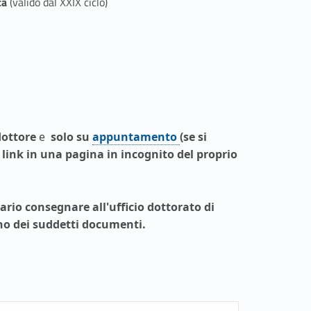
ca
(valido dal XXIX ciclo)
dottore
e
solo
su
appuntamento
(se si
Link identifier #identifier__119444-6
link in una pagina in incognito del proprio
ario consegnare all'ufficio dottorato di
no dei suddetti documenti.