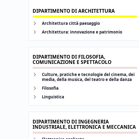
c
DIPARTIMENTO DI ARCHITETTURA
a
Link identifier #identifier__28586-7
Architettura città paesaggio
Link identifier #identifier__51065-8
Architettura: innovazione e patrimonio
DIPARTIMENTO DI FILOSOFIA,
COMUNICAZIONE E SPETTACOLO
Link identifier #identifier__154311-11
Culture, pratiche e tecnologie del cinema, dei
media, della musica, del teatro e della danza
Link identifier #identifier__144864-12
Filosofia
Link identifier #identifier__71396-13
Linguistica
DIPARTIMENTO DI INGEGNERIA
INDUSTRIALE, ELETTRONICA E MECCANICA
Link identifier #identifier__13432-20