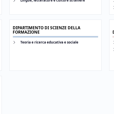
Lingue, letterature e culture straniere
Link identifier
DIPARTIMENTO DI SCIENZE DELLA
FORMAZIONE
Link identifier #identifier__130295-29
Link identifier
Teoria e ricerca educativa e sociale
Link identifier