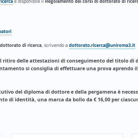
ricerca
è disponibile il
Regolamento dei corsi di dottorato di ricer
natori
dottorato
di
ricerca
, scrivendo a
dottorato.ricerca@uniroma3.it
Link identifier #identifier__21710-5
 ritiro delle attestazioni di conseguimento del titolo di 
amento si consiglia di effettuare una prova aprendo il 
itutivo del diploma
di dottore e
della pergamena
è necess
to di identità
, una
marca da bollo da € 16,00
per ciascu