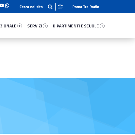
Roma Tre Radio
onale 88037-93
Servizi 83485-114
Dipartimenti E Scuole 62074-140
ZIONALE
SERVIZI
DIPARTIMENTI E SCUOLE