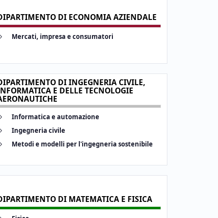
DIPARTIMENTO DI ECONOMIA AZIENDALE
 #identifier__40397-10
Mercati, impresa e consumatori
DIPARTIMENTO DI INGEGNERIA CIVILE,
INFORMATICA E DELLE TECNOLOGIE
AERONAUTICHE
 #identifier__193891-17
Informatica e automazione
 #identifier__108917-18
Ingegneria civile
 #identifier__40219-19
Metodi e modelli per l'ingegneria sostenibile
DIPARTIMENTO DI MATEMATICA E FISICA
 #identifier__102359-23