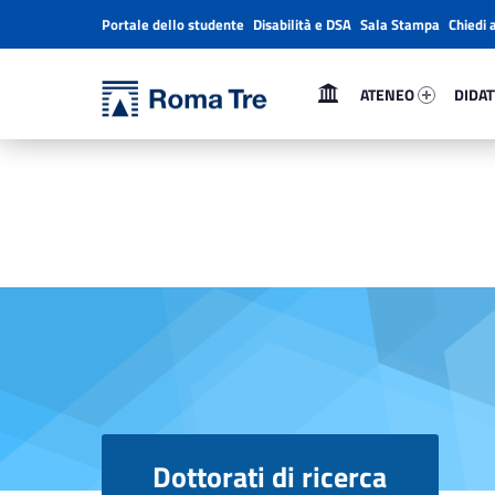
Portale dello studente
Disabilità e DSA
Sala Stampa
Chiedi 
Header info sidebar
Primary Menu
Ateneo 85260-1
Didatt
Università Roma Tre
Dottorati di ricerca - Università Roma Tre
ATENEO
DIDAT
L’Università degli Studi Roma Tre è un’università giovane e per giovani, è nata nel 1992 ed è rapidamente cresciuta sia in termini di studenti che di corsi di studio offerti. Sono attivi 13 dipartimenti che offrono corsi di Laurea, Laurea magistrale, Master, Corsi di perfezionamento, Dottorati di ricerca e Scuole di specializzazione
Dottorati di ricerca