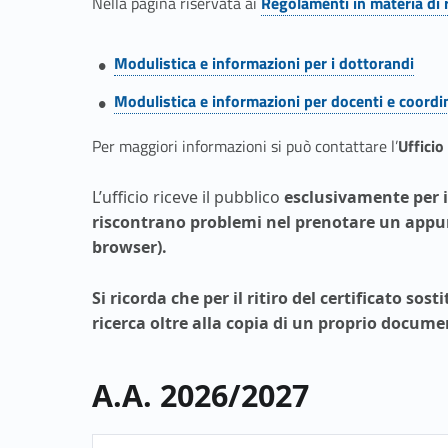
a
Nella pagina riservata ai
Regolamenti in materia di 
Link identifier #identifier__188298-2
t
Link identifier #identifier__195794-3
Modulistica e informazioni per i dottorandi
i
Link identifier #identifier__47193-4
Modulistica e informazioni per docenti e coordi
d
Per maggiori informazioni si può contattare l’
Ufficio
i
L’ufficio riceve il pubblico
esclusivamente per il
riscontrano problemi nel prenotare un appunt
r
browser).
i
Si ricorda che per il
ritiro del certificato sost
ricerca oltre alla
copia di un proprio documen
c
e
A.A. 2026/2027
r