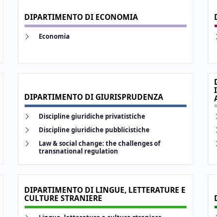
DIPARTIMENTO DI ECONOMIA
Link identifier #identifier__27424-9
Link identifier
Economia
DIPARTIMENTO DI GIURISPRUDENZA
Link identifier #identifier__98899-14
Link identifier
Discipline giuridiche privatistiche
Link identifier #identifier__40360-15
Link identifier
Discipline giuridiche pubblicistiche
Link identifier #identifier__173441-16
Link identifier
Law & social change: the challenges of
transnational regulation
DIPARTIMENTO DI LINGUE, LETTERATURE E
CULTURE STRANIERE
Link identifier #identifier__45345-22
Link identifier