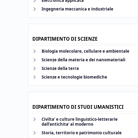
Elettronica applicata
Link identifier #identifier__148598-21
Ingegneria meccanica e industriale
DIPARTIMENTO DI SCIENZE
Link identifier #identifier__183344-25
Biologia molecolare, cellulare e ambientale
Link identifier #identifier__94845-26
Scienze della materia e dei nanomateriali
Link identifier #identifier__74863-27
Scienze della terra
Link identifier #identifier__47253-28
Scienze e tecnologie biomediche
DIPARTIMENTO DI STUDI UMANISTICI
Link identifier #identifier__181277-32
Civilta’ e culture linguistico-letterarie
dall’antichita’ al moderno
Link identifier #identifier__169064-33
Storia, territorio e patrimonio culturale