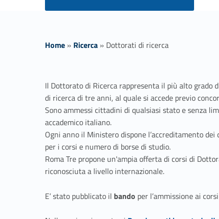
Home
»
Ricerca
»
Dottorati di ricerca
D
Il Dottorato di Ricerca rappresenta il più alto grado 
o
di ricerca di tre anni, al quale si accede previo con
Sono ammessi cittadini di qualsiasi stato e senza limi
t
accademico italiano.
Ogni anno il Ministero dispone l’accreditamento dei co
t
per i corsi e numero di borse di studio.
Roma Tre propone un'ampia offerta di corsi di Dottorat
o
riconosciuta a livello internazionale.
r
E’ stato pubblicato il
bando
per l’ammissione ai corsi 