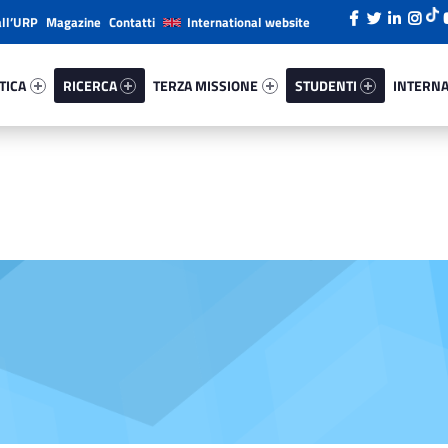
all’URP
Magazine
Contatti
International website
ica 18053-26
Ricerca 23869-38
Terza Missione 92613-49
Studenti 68059-66
Internazi
TICA
RICERCA
TERZA MISSIONE
STUDENTI
INTERNA