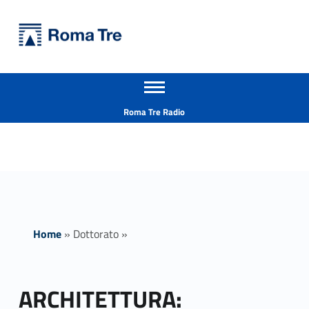
Primary Menu
Università Roma Tre
ARCHITETTURA: INNOVAZIONE E PATRIMONIO - Università Roma Tre
Apri il menu secondario
L’Università degli Studi Roma Tre è un’università giovane e per giovani, è nata nel 1992 ed è rapidamente cresciuta sia in termini di studenti che di corsi di studio offerti. Sono attivi 13 dipartimenti che offrono corsi di Laurea, Laurea magistrale, Master, Corsi di perfezionamento, Dottorati di ricerca e Scuole di specializzazione
Header info sidebar
Roma Tre Radio
Home
»
Dottorato
»
ARCHITETTURA: