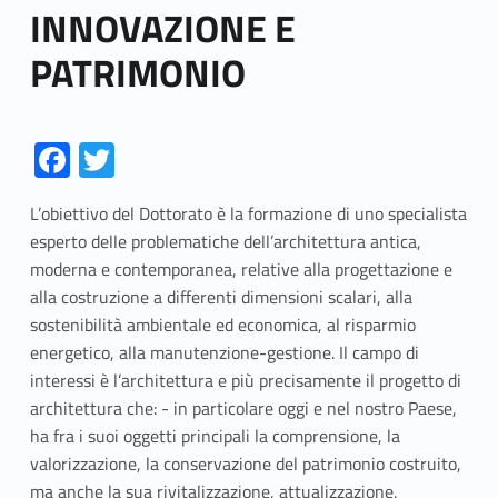
INNOVAZIONE E
PATRIMONIO
Link identifier #identifier__146638-1
Link identifier #identifier__93630-2
Fa
T
ce
w
L’obiettivo del Dottorato è la formazione di uno specialista
b
itt
esperto delle problematiche dell’architettura antica,
o
er
moderna e contemporanea, relative alla progettazione e
o
alla costruzione a differenti dimensioni scalari, alla
sostenibilità ambientale ed economica, al risparmio
k
energetico, alla manutenzione-gestione. Il campo di
interessi è l’architettura e più precisamente il progetto di
architettura che: - in particolare oggi e nel nostro Paese,
ha fra i suoi oggetti principali la comprensione, la
valorizzazione, la conservazione del patrimonio costruito,
ma anche la sua rivitalizzazione, attualizzazione,