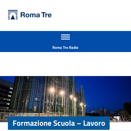
Primary Menu
Università Roma Tre
Formazione Scuola - Lavoro - Università Roma Tre
Apri il menu secondario
L’Università degli Studi Roma Tre è un’università giovane e per giovani, è nata nel 1992 ed è rapidamente cresciuta sia in termini di studenti che di corsi di studio offerti. Sono attivi 13 dipartimenti che offrono corsi di Laurea, Laurea magistrale, Master, Corsi di perfezionamento, Dottorati di ricerca e Scuole di specializzazione
Header info sidebar
Roma Tre Radio
Formazione Scuola – Lavoro