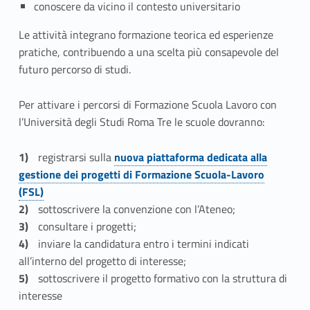
i
conoscere da vicino il contesto universitario
o
Le attività integrano formazione teorica ed esperienze
n
pratiche, contribuendo a una scelta più consapevole del
futuro percorso di studi.
e
Per attivare i percorsi di Formazione Scuola Lavoro con
S
l’Università degli Studi Roma Tre le scuole dovranno:
c
Link identifier #identifier__115509-1
registrarsi sulla
nuova piattaforma dedicata alla
u
gestione dei progetti di Formazione Scuola-Lavoro
o
(FSL)
sottoscrivere la convenzione con l’Ateneo;
l
consultare i progetti;
a
inviare la candidatura entro i termini indicati
all’interno del progetto di interesse;
–
sottoscrivere il progetto formativo con la struttura di
interesse
L