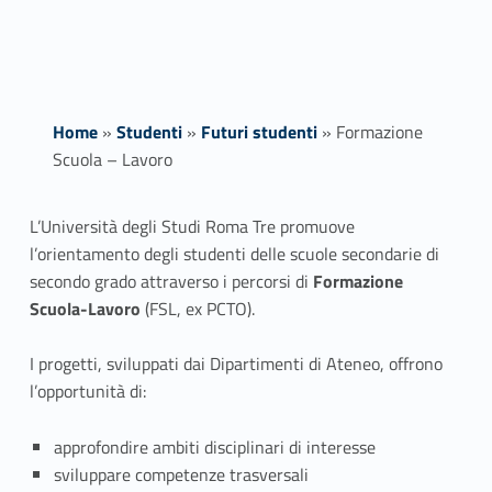
Home
»
Studenti
»
Futuri studenti
»
Formazione
Scuola – Lavoro
F
L’Università degli Studi Roma Tre promuove
l’orientamento degli studenti delle scuole secondarie di
o
secondo grado attraverso i percorsi di
Formazione
r
Scuola-Lavoro
(FSL, ex PCTO).
m
I progetti, sviluppati dai Dipartimenti di Ateneo, offrono
l’opportunità di:
a
z
approfondire ambiti disciplinari di interesse
sviluppare competenze trasversali