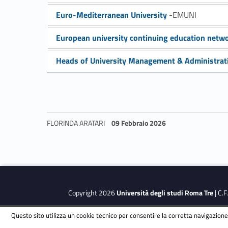
t
Link identifier #identifier__197869-7
Euro-Mediterranean University
-EMUNI
e
Link identifier #identifier__15669-8
European university continuing education netw
r
Link identifier #identifier__177053-9
Heads of University Management & Administrat
n
a
z
FLORINDA ARATARI
09 Febbraio 2026
i
Skip back to navigation
o
n
Copyright 2026
Università degli studi Roma Tre
| C.
a
Questo sito utilizza un cookie tecnico per consentire la corretta navigazione.