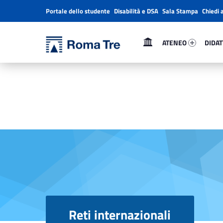
Portale dello studente
Disabilità e DSA
Sala Stampa
Chiedi 
Header info sidebar
Primary Menu
Ateneo 69900-1
Didatt
Università Roma Tre
Reti internazionali - Università Roma Tre
ATENEO
DIDAT
L’Università degli Studi Roma Tre è un’università giovane e per giovani, è nata nel 1992 ed è rapidamente cresciuta sia in termini di studenti che di corsi di studio offerti. Sono attivi 13 dipartimenti che offrono corsi di Laurea, Laurea magistrale, Master, Corsi di perfezionamento, Dottorati di ricerca e Scuole di specializzazione
Reti internazionali