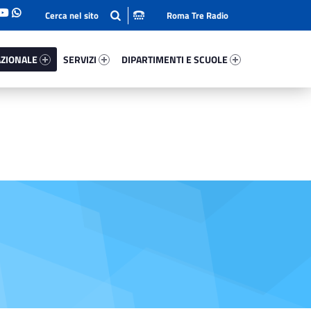
Roma Tre Radio
onale 40951-93
Servizi 88366-114
Dipartimenti E Scuole 22078-140
ZIONALE
SERVIZI
DIPARTIMENTI E SCUOLE