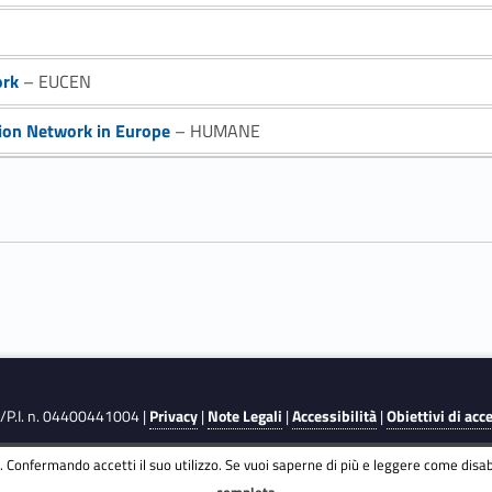
ork
– EUCEN
ion Network in Europe
– HUMANE
F./P.I. n. 04400441004 |
Privacy
|
Note Legali
|
Accessibilità
|
Obiettivi di acc
 Confermando accetti il suo utilizzo. Se vuoi saperne di più e leggere come disabi