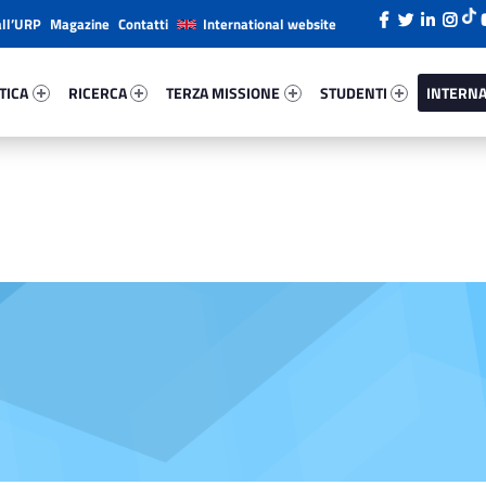
all’URP
Magazine
Contatti
International website
ica 56466-26
Ricerca 9262-38
Terza Missione 90815-49
Studenti 89448-66
Internazi
TICA
RICERCA
TERZA MISSIONE
STUDENTI
INTERNA