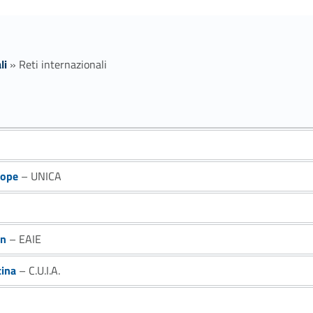
li
»
Reti internazionali
rope
– UNICA
on
– EAIE
tina
– C.U.I.A.