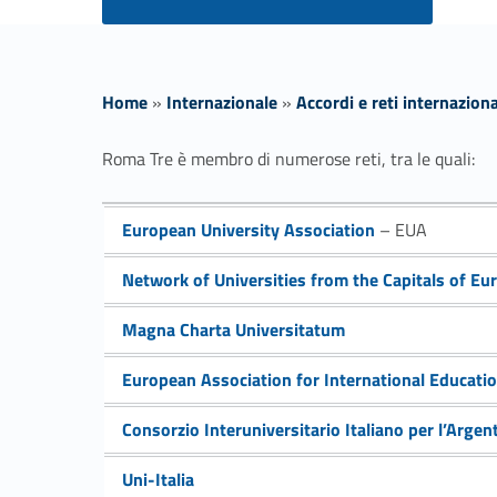
Home
»
Internazionale
»
Accordi e reti internaziona
R
Roma Tre è membro di numerose reti, tra le quali:
e
Link identifier #identifier__145888-1
European University Association
– EUA
t
Link identifier #identifier__47199-2
Network of Universities from the Capitals of Eu
i
Link identifier #identifier__164402-3
Magna Charta Universitatum
i
Link identifier #identifier__65172-4
European Association for International Educati
Link identifier #identifier__161826-5
n
Consorzio Interuniversitario Italiano per l’Argen
Link identifier #identifier__143700-6
Uni-Italia