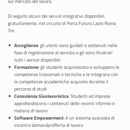
u
sul mercato del lavoro.
r
Di seguito alcuni dei servizi integrativi disponibili,
o
gratuitamente, nel circuito di Porta Futuro Lazio Roma
Tre:
L
a
Accoglienza
: gli utenti sono guidati e sostenuti nella
fase di registrazione al servizio e gli sono illustrati
z
tutti i servizi disponibili
Formazione:
gli studenti acquisiscono e sviluppano le
i
competenze trasversali e tecniche e le integrano con
o
le competenze accademiche acquisite durante il
percorso di studi
R
Consulenza Giuslavoristica
: Studenti ed imprese
o
approfondiscono i contenuti delle recenti riforme in
materia di lavoro
m
Software Empowerment
: è un sistema avanzato di
incontro domanda/offerta di lavoro