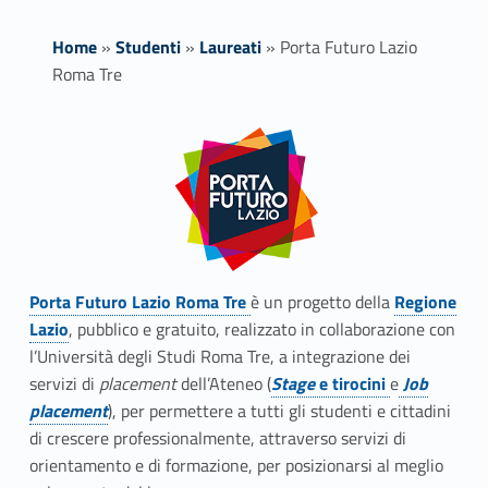
Home
»
Studenti
»
Laureati
»
Porta Futuro Lazio
Roma Tre
P
Link identifier #identifier__77191-1
o
r
t
Porta Futuro Lazio Roma Tre
è un progetto della
Regione
a
Link identifier #identifier__133037-2
Lazio
, pubblico e gratuito, realizzato in collaborazione con
F
l’Università degli Studi Roma Tre, a integrazione dei
servizi di
placement
dell’Ateneo (
Stage
e tirocini
e
Job
u
Link identifier #identifier__56066-4
Link identifier #identifier__159655-2
Link identifier #identifier__192931-3
Link identifier #identifier__198109-3
placement
), per permettere a tutti gli studenti e cittadini
di crescere professionalmente, attraverso servizi di
t
orientamento e di formazione, per posizionarsi al meglio