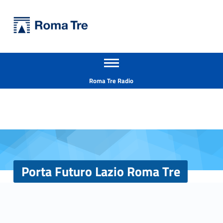
Primary Menu
Università Roma Tre
Porta Futuro Lazio Roma Tre - Università Roma Tre
Apri il menu secondario
L’Università degli Studi Roma Tre è un’università giovane e per giovani, è nata nel 1992 ed è rapidamente cresciuta sia in termini di studenti che di corsi di studio offerti. Sono attivi 13 dipartimenti che offrono corsi di Laurea, Laurea magistrale, Master, Corsi di perfezionamento, Dottorati di ricerca e Scuole di specializzazione
Header info sidebar
Roma Tre Radio
Porta Futuro Lazio Roma Tre