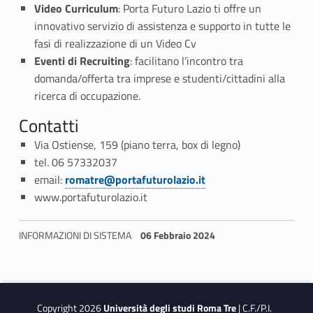
Video Curriculum
: Porta Futuro Lazio ti offre un
innovativo servizio di assistenza e supporto in tutte le
fasi di realizzazione di un Video Cv
Eventi di Recruiting
: facilitano l’incontro tra
domanda/offerta tra imprese e studenti/cittadini alla
ricerca di occupazione.
Contatti
Via Ostiense, 159 (piano terra, box di legno)
tel. 06 57332037
Link identifier #identifier__53417-5
email:
romatre@portafuturolazio.it
www.portafuturolazio.it
INFORMAZIONI DI SISTEMA
06 Febbraio 2024
Skip back to navigation
Copyright 2026
Università degli studi Roma Tre
| C.F./P.I.