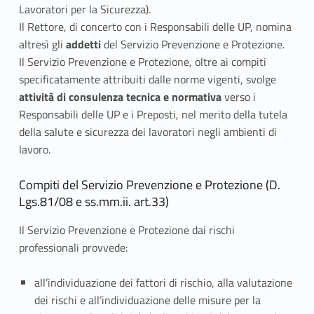
i
Lavoratori per la Sicurezza).
o
Il Rettore, di concerto con i Responsabili delle UP, nomina
altresì gli
addetti
del Servizio Prevenzione e Protezione.
P
Il Servizio Prevenzione e Protezione, oltre ai compiti
specificatamente attribuiti dalle norme vigenti, svolge
r
attività di consulenza tecnica e normativa
verso i
e
Responsabili delle UP e i Preposti, nel merito della tutela
della salute e sicurezza dei lavoratori negli ambienti di
v
lavoro.
e
Compiti del Servizio Prevenzione e Protezione (D.
n
Lgs.81/08 e ss.mm.ii. art.33)
z
Il Servizio Prevenzione e Protezione dai rischi
professionali provvede:
i
o
all’individuazione dei fattori di rischio, alla valutazione
dei rischi e all’individuazione delle misure per la