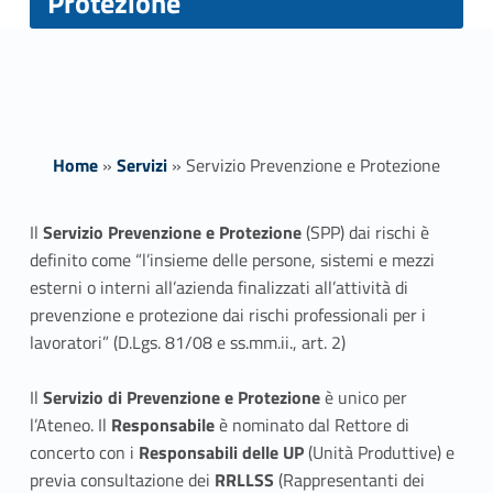
Protezione
Home
»
Servizi
»
Servizio Prevenzione e Protezione
S
Il
Servizio Prevenzione e Protezione
(SPP) dai rischi è
definito come “l’insieme delle persone, sistemi e mezzi
e
esterni o interni all’azienda finalizzati all’attività di
r
prevenzione e protezione dai rischi professionali per i
lavoratori” (D.Lgs. 81/08 e ss.mm.ii., art. 2)
v
Il
Servizio di Prevenzione e Protezione
è unico per
i
l’Ateneo. Il
Responsabile
è nominato dal Rettore di
z
concerto con i
Responsabili delle UP
(Unità Produttive) e
previa consultazione dei
RRLLSS
(Rappresentanti dei