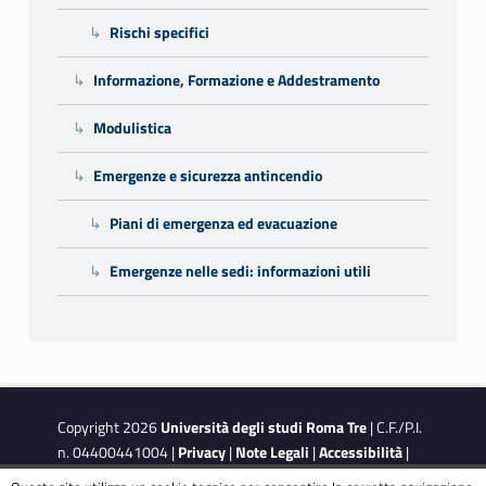
Rischi specifici
Informazione, Formazione e Addestramento
Modulistica
Emergenze e sicurezza antincendio
Piani di emergenza ed evacuazione
Emergenze nelle sedi: informazioni utili
Copyright 2026
Università degli studi Roma Tre
| C.F./P.I.
n. 04400441004 |
Privacy
|
Note Legali
|
Accessibilità
|
Obiettivi di accessibilità
|
Dichiarazione di accessibilità