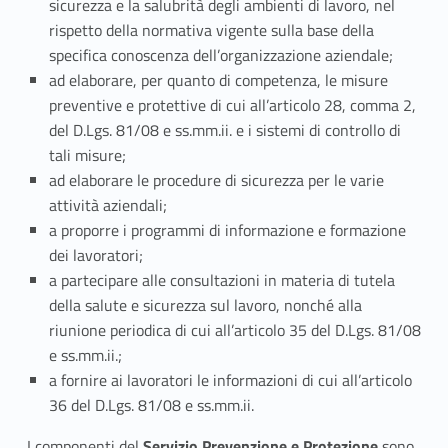
n
sicurezza e la salubrità degli ambienti di lavoro, nel
e
rispetto della normativa vigente sulla base della
specifica conoscenza dell’organizzazione aziendale;
e
ad elaborare, per quanto di competenza, le misure
preventive e protettive di cui all’articolo 28, comma 2,
P
del D.Lgs. 81/08 e ss.mm.ii. e i sistemi di controllo di
r
tali misure;
ad elaborare le procedure di sicurezza per le varie
o
attività aziendali;
t
a proporre i programmi di informazione e formazione
dei lavoratori;
e
a partecipare alle consultazioni in materia di tutela
della salute e sicurezza sul lavoro, nonché alla
z
riunione periodica di cui all’articolo 35 del D.Lgs. 81/08
i
e ss.mm.ii.;
a fornire ai lavoratori le informazioni di cui all’articolo
o
36 del D.Lgs. 81/08 e ss.mm.ii.
n
I componenti del
Servizio Prevenzione e Protezione
sono