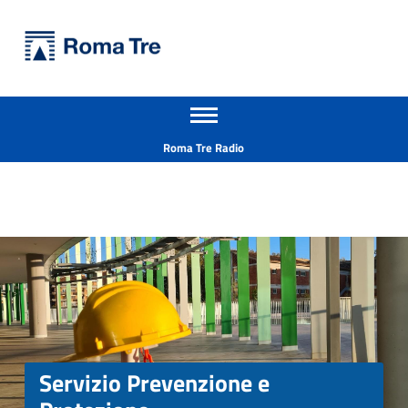
Primary Menu
Università Roma Tre
Servizio Prevenzione e Protezione - Università Roma Tre
Apri il menu secondario
L’Università degli Studi Roma Tre è un’università giovane e per giovani, è nata nel 1992 ed è rapidamente cresciuta sia in termini di studenti che di corsi di studio offerti. Sono attivi 13 dipartimenti che offrono corsi di Laurea, Laurea magistrale, Master, Corsi di perfezionamento, Dottorati di ricerca e Scuole di specializzazione
Header info sidebar
Roma Tre Radio
Servizio Prevenzione e