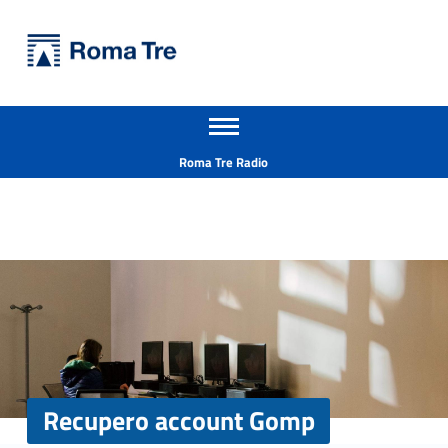
Primary Menu
Università Roma Tre
Recupero account Gomp - Università Roma Tre
Apri il menu secondario
L’Università degli Studi Roma Tre è un’università giovane e per giovani, è nata nel 1992 ed è rapidamente cresciuta sia in termini di studenti che di corsi di studio offerti. Sono attivi 13 dipartimenti che offrono corsi di Laurea, Laurea magistrale, Master, Corsi di perfezionamento, Dottorati di ricerca e Scuole di specializzazione
Header info sidebar
Roma Tre Radio
Recupero account Gomp